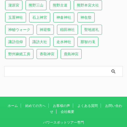
瀧原宮
熊野三山
熊野古道
熊野本宮大社
玉置神社
石上神宮
神倉神社
神在祭
神秘ウォーク
神迎祭
稲田神社
聖地巡礼
諏訪信仰
諏訪大社
走水神社
那智の滝
野州麻紙工房
香取神宮
鹿島神宮
ホーム
始めての方へ
お客様の声
よくある質問
お問い合わ
せ
会社概要
パワースポットツアー専門