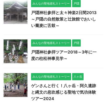
みんなの聖地巡礼ストーリー
戸隠
戸隠神社参拝と太々神楽2日間2013
～戸隠の自然散策と辻旅館でおいし
い蕎麦に舌鼓～
みんなの聖地巡礼ストーリー
戸隠
戸隠神社参拝ツアー2018～3年に一
度の柱松神事見学～
みんなの聖地巡礼ストーリー
八ヶ岳
ゲンさんと行く！八ヶ岳・阿久遺跡
と縄文の息吹感じる聖地で気功体験
ツアー2024