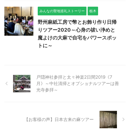
みんなの聖地巡礼ストーリー
栃木
野州麻紙工房で幣とお飾り作り日帰
りツアー2020～心身の祓い浄めと
魔よけの大麻で自宅をパワースポッ
トに～
戸隠神社参拝と太々神楽2日間2019《7
月》～中社清掃とオプショナルツアーは善
光寺参拝～
【お客様の声】日本古来の麻ツアー