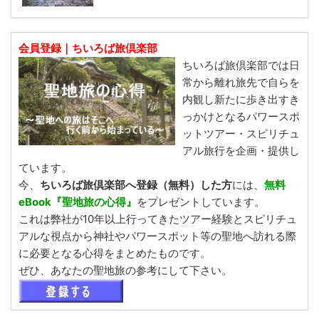
会員登録｜ちいろば旅倶楽部
ちいろば旅倶楽部では日
常から離れ旅先で自らを
内観し新たに歩き出すき
っかけとなるパワースポ
ットツアー・スピリチュ
アル旅行を企画・提供し
ています。
今、
ちいろば旅倶楽部へ登録（無料）した方
には、
無料
eBook『聖地旅の心得』
をプレゼントしています。
これは弊社が10年以上行ってきたツアー経験とスピリチュ
アルな視点から神社やパワースポット等の聖地へ訪れる際
に必要となる心得をまとめたものです。
ぜひ、あなたの聖地旅の参考にして下さい。