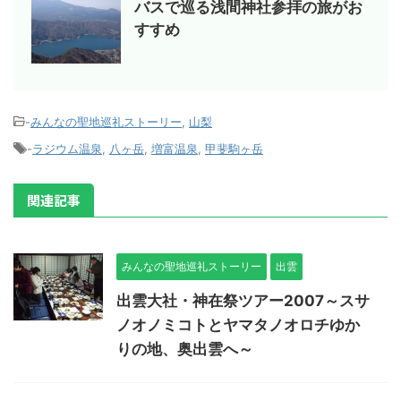
バスで巡る浅間神社参拝の旅がお
すすめ
-
みんなの聖地巡礼ストーリー
,
山梨
-
ラジウム温泉
,
八ヶ岳
,
増富温泉
,
甲斐駒ヶ岳
関連記事
みんなの聖地巡礼ストーリー
出雲
出雲大社・神在祭ツアー2007～スサ
ノオノミコトとヤマタノオロチゆか
りの地、奥出雲へ～