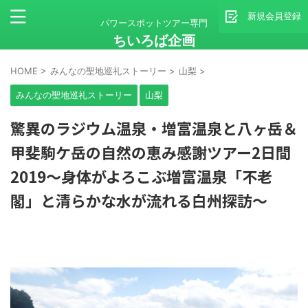
新規会員登録
パワースポットツアー専門
ちいろば企画
HOME
>
みんなの聖地巡礼ストーリー
>
山梨
>
みんなの聖地巡礼ストーリー
山梨
驚異のラジウム温泉・増富温泉と八ヶ岳＆
甲斐駒ケ岳の自然の恵み感謝ツアー2日間
2019～身体がよろこぶ増富温泉「不老
閣」と清らかな水が流れる白州探訪～