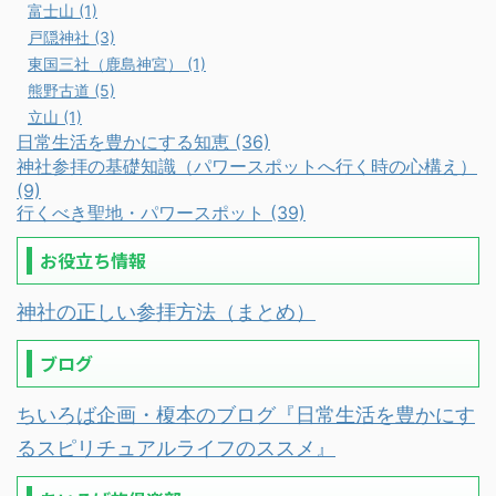
富士山 (1)
戸隠神社 (3)
東国三社（鹿島神宮） (1)
熊野古道 (5)
立山 (1)
日常生活を豊かにする知恵 (36)
神社参拝の基礎知識（パワースポットへ行く時の心構え）
(9)
行くべき聖地・パワースポット (39)
お役立ち情報
神社の正しい参拝方法（まとめ）
ブログ
ちいろば企画・榎本のブログ『日常生活を豊かにす
るスピリチュアルライフのススメ』