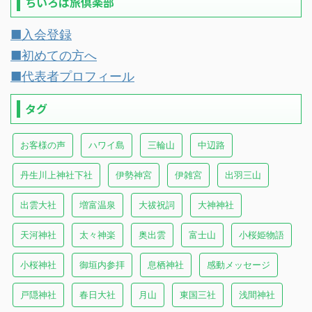
ちいろば旅倶楽部
■入会登録
■初めての方へ
■代表者プロフィール
タグ
お客様の声
ハワイ島
三輪山
中辺路
丹生川上神社下社
伊勢神宮
伊雑宮
出羽三山
出雲大社
増富温泉
大祓祝詞
大神神社
天河神社
太々神楽
奥出雲
富士山
小桜姫物語
小桜神社
御垣内参拝
息栖神社
感動メッセージ
戸隠神社
春日大社
月山
東国三社
浅間神社