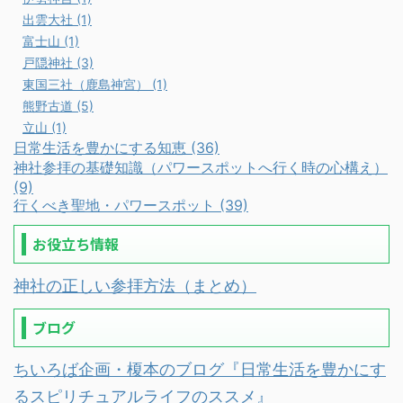
出雲大社 (1)
富士山 (1)
戸隠神社 (3)
東国三社（鹿島神宮） (1)
熊野古道 (5)
立山 (1)
日常生活を豊かにする知恵 (36)
神社参拝の基礎知識（パワースポットへ行く時の心構え）
(9)
行くべき聖地・パワースポット (39)
お役立ち情報
神社の正しい参拝方法（まとめ）
ブログ
ちいろば企画・榎本のブログ『日常生活を豊かにす
るスピリチュアルライフのススメ』