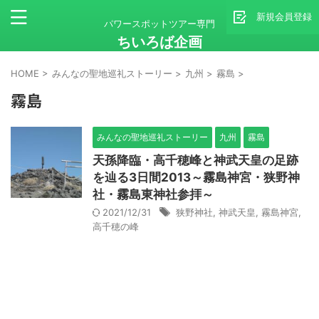
新規会員登録
パワースポットツアー専門
ちいろば企画
HOME
>
みんなの聖地巡礼ストーリー
>
九州
>
霧島
>
霧島
みんなの聖地巡礼ストーリー
九州
霧島
天孫降臨・高千穂峰と神武天皇の足跡
を辿る3日間2013～霧島神宮・狭野神
社・霧島東神社参拝～
2021/12/31
狭野神社
,
神武天皇
,
霧島神宮
,
高千穂の峰