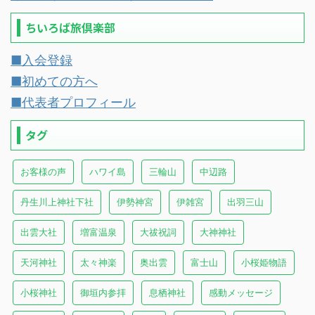
ちいろば旅倶楽部
■入会登録
■初めての方へ
■代表者プロフィール
タグ
お客様の声
ハワイ島
三輪山
中辺路
丹生川上神社下社
伊勢神宮
伊雑宮
出羽三山
出雲大社
増富温泉
大祓祝詞
大神神社
天河神社
太々神楽
奥出雲
富士山
小桜姫物語
小桜神社
御垣内参拝
息栖神社
感動メッセージ