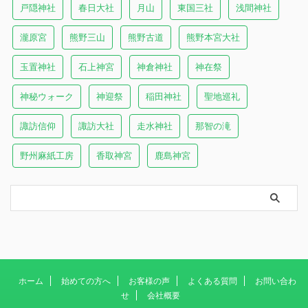
戸隠神社
春日大社
月山
東国三社
浅間神社
瀧原宮
熊野三山
熊野古道
熊野本宮大社
玉置神社
石上神宮
神倉神社
神在祭
神秘ウォーク
神迎祭
稲田神社
聖地巡礼
諏訪信仰
諏訪大社
走水神社
那智の滝
野州麻紙工房
香取神宮
鹿島神宮
ホーム
始めての方へ
お客様の声
よくある質問
お問い合わ
せ
会社概要