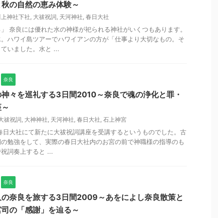
と秋の自然の恵み体験～
川上神社下社
,
大祓祝詞
,
天河神社
,
春日大社
」 奈良には優れた水の神様が祀られる神社がいくつもあります。
水。ハワイ島ツアーでハワイアンの方が「仕事より大切なもの。そ
いました。水と ...
奈良
神々を巡礼する3日間2010～奈良で魂の浄化と罪・
座～
大祓祝詞
,
大神神社
,
天河神社
,
春日大社
,
石上神宮
は春日大社にて新たに大祓祝詞講座を受講するというものでした。古
詞の勉強をして、実際の春日大社内のお宮の前で神職様の指導のも
詞奏上すると ...
奈良
の奈良を旅する3日間2009～あをによし奈良散策と
宮司の「感謝」を辿る～