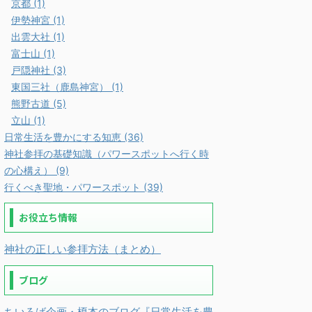
京都 (1)
伊勢神宮 (1)
出雲大社 (1)
富士山 (1)
戸隠神社 (3)
東国三社（鹿島神宮） (1)
熊野古道 (5)
立山 (1)
日常生活を豊かにする知恵 (36)
神社参拝の基礎知識（パワースポットへ行く時
の心構え） (9)
行くべき聖地・パワースポット (39)
お役立ち情報
神社の正しい参拝方法（まとめ）
ブログ
ちいろば企画・榎本のブログ『日常生活を豊