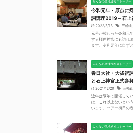
みんなの聖地巡礼ストーリー
令和元年・原点に
詞講座2019～石
2022/8/13
三輪山
元号が替わった令和元年
する橿原神宮にも訪れま
ます。令和元年に自ずとそ
みんなの聖地巡礼ストーリー
春日大社・大祓祝詞
と石上神宮正式参
2021/12/29
三輪
近年は隔年で開催して
は、これ以上ないとい
います。ツアー初日の春日
みんなの聖地巡礼ストーリー