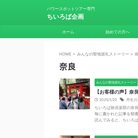
パワースポットツアー専門
ちいろば企画
ホーム
始めての方へ
HOME
>
みんなの聖地巡礼ストーリー
>
奈良
みんなの聖地巡礼ストーリー
【お客様の声】奈
2025/1/20
丹生川
ちいろば旅倶楽部の奈
毎に書かれた記事を順番
読んでみると、ちいろば旅