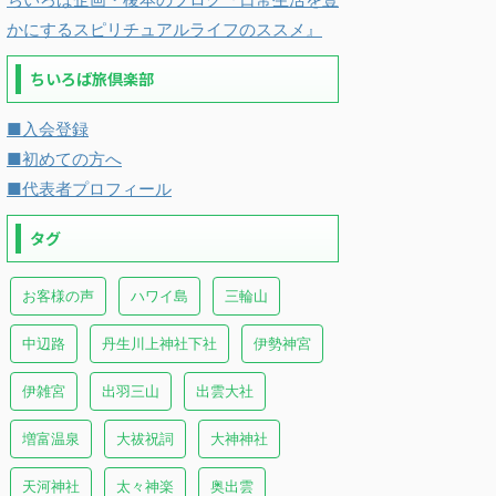
かにするスピリチュアルライフのススメ』
ちいろば旅倶楽部
■入会登録
■初めての方へ
■代表者プロフィール
タグ
お客様の声
ハワイ島
三輪山
中辺路
丹生川上神社下社
伊勢神宮
伊雑宮
出羽三山
出雲大社
増富温泉
大祓祝詞
大神神社
天河神社
太々神楽
奥出雲