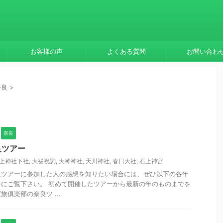
お客様の声
よくある質問
お問い合わ
奈良
>
奈良
良ツアー
上神社下社
,
大祓祝詞
,
大神神社
,
天川神社
,
春日大社
,
石上神宮
良ツアーに参加した人の感想を知りたい場合には、ぜひ以下の各年
にご覧下さい。 初めて開催したツアーから最新の年のものまでを
俱楽部の奈良ツ ...