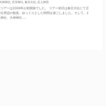
大神神社
,
天河神社
,
春日大社
,
石上神宮
ツアーは2009年が初開催でした。 ツアー初日は春日大社にて正
大社周辺の散策。ゆっくりとした時間を過ごしました。そして、2
社、大神神社 ...