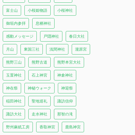
富士山
小桜姫物語
小桜神社
御垣内参拝
息栖神社
感動メッセージ
戸隠神社
春日大社
月山
東国三社
浅間神社
瀧原宮
熊野三山
熊野古道
熊野本宮大社
玉置神社
石上神宮
神倉神社
神在祭
神秘ウォーク
神迎祭
稲田神社
聖地巡礼
諏訪信仰
諏訪大社
走水神社
那智の滝
野州麻紙工房
香取神宮
鹿島神宮