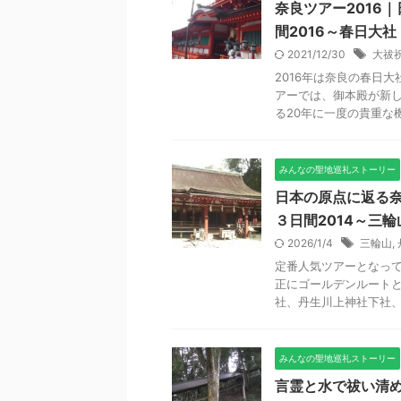
奈良ツアー2016
間2016～春日大
2021/12/30
大祓
2016年は奈良の春日
アーでは、御本殿が新
る20年に一度の貴重な機
みんなの聖地巡礼ストーリー
日本の原点に返る
３日間2014～三
2026/1/4
三輪山
,
定番人気ツアーとなって
正にゴールデンルート
社、丹生川上神社下社、石
みんなの聖地巡礼ストーリー
言霊と水で祓い清め