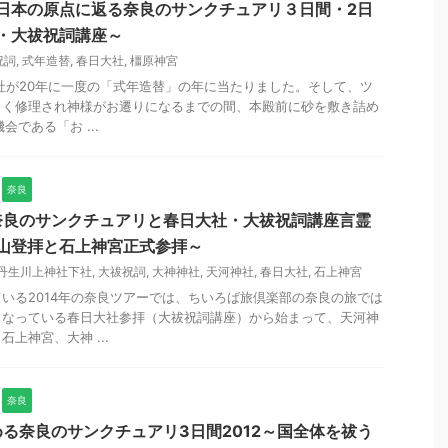
｜日本の原点に返る奈良のサンクチュアリ３日間・2日
社・大祓祝詞講座～
祝詞
,
式年造替
,
春日大社
,
橿原神宮
大社が20年に一度の「式年造替」の年に当たりました。そして、ツ
しく修理され神様がお遷りになるまでの間、本殿前に砂を敷き詰め
会である「お ...
奈良
奈良のサンクチュアリと春日大社・大祓祝詞講座言霊
輪山登拝と石上神宮正式参拝～
丹生川上神社下社
,
大祓祝詞
,
大神神社
,
天河神社
,
春日大社
,
石上神宮
いる2014年の奈良ツアーでは、ちいろば旅倶楽部の奈良の旅では
となっている春日大社参拝（大祓祝詞講座）から始まって、天河神
上神宮、大神 ...
奈良
る奈良のサンクチュアリ3日間2012～国全体を祓う