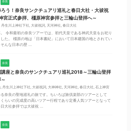
奈良
帰ろう！奈良サンクチュアリ巡礼と春日大社・大祓祝
上神宮正式参拝、橿原神宮参拝と三輪山登拝へ～
,
丹生川上神社下社
,
大祓祝詞
,
天河神社
,
春日大社
。 令和最初の奈良ツアーでは、初代天皇である神武天皇をお祀り
した。 橿原の地は「日本書紀」において日本建国の地とされてい
んな日本の歴 ...
奈良
講座と奈良のサンクチュアリ巡礼2018～三輪山登拝
拝～
山
,
丹生川上神社下社
,
大祓祝詞
,
大神神社
,
天河神社
,
春日大社
,
石上神宮
いる奈良の聖地巡礼の旅です。ちいろば旅倶楽部のツアーとして
うくらいの完成度の高いツアー行程であり定番人気ツアーとなって
大社参拝では大祓祝 ...
奈良