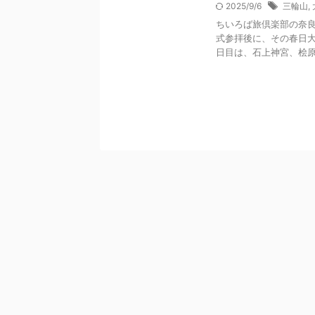
2025/9/6
三輪山
,
ちいろば旅倶楽部の奈良
式参拝後に、その春日
日目は、石上神宮、桧原神