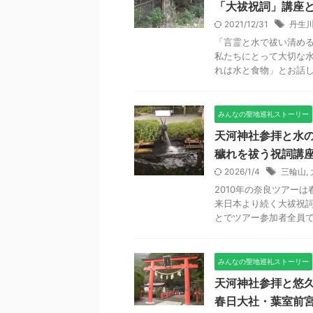
「大祓祝詞」講座
2021/12/31
丹生
「言霊と水で祓い清める
私たちにとって大切な
れは水と食物」とお話して
みんなの聖地巡礼ストーリー
天河神社参拝と水の
穢れを祓う祝詞講
2026/1/4
三輪山
,
2010年の奈良ツアー
来日本より続く大祓祝
とでツアー参加者全員で祝
みんなの聖地巡礼ストーリー
天河神社参拝と悠久
春日大社・葉室前