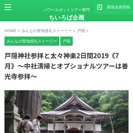
新規会員登録
パワースポットツアー専門
ちいろば企画
HOME
>
みんなの聖地巡礼ストーリー
>
戸隠
>
みんなの聖地巡礼ストーリー
戸隠
戸隠神社参拝と太々神楽2日間2019《7
月》～中社清掃とオプショナルツアーは善
光寺参拝～