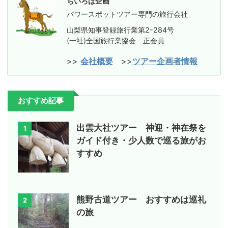
ちいろば企画
パワースポットツアー専門の旅行会社
山梨県知事登録旅行業第2-284号
(一社)全国旅行業協会 正会員
>>
会社概要
>>
ツアー企画者情報
おすすめ記事
出雲大社ツアー 神迎・神在祭を
1
ガイド付き・少人数で巡る旅がお
すすめ
熊野古道ツアー おすすめは巡礼
2
の旅