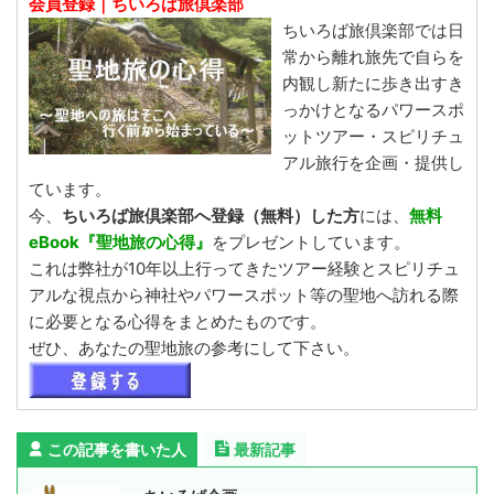
会員登録｜ちいろば旅倶楽部
ちいろば旅倶楽部では日
常から離れ旅先で自らを
内観し新たに歩き出すき
っかけとなるパワースポ
ットツアー・スピリチュ
アル旅行を企画・提供し
ています。
今、
ちいろば旅倶楽部へ登録（無料）した方
には、
無料
eBook『聖地旅の心得』
をプレゼントしています。
これは弊社が10年以上行ってきたツアー経験とスピリチュ
アルな視点から神社やパワースポット等の聖地へ訪れる際
に必要となる心得をまとめたものです。
ぜひ、あなたの聖地旅の参考にして下さい。
この記事を書いた人
最新記事