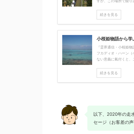
すが、この場所で繰り広げ
続きを見る
小桜姫物語から学
『霊界通信・小桜姫物
フカディオ・ハーン（
ない意義に氣付くと、これ
続きを見る
以下、2020年の
セージ（お客差の声