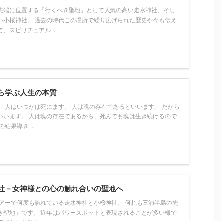
先端に位置する「行くべき聖地」として人気の高い走水神社、そし
い小桜神社。 過去の時代この場所で繰り広げられた歴史や今も伝え
、スピリチュアル ...
ら学ぶ人生の本質
』 人はいつかは死にます。 人は魂の存在であるといいます。 だから
いいます。 人は魂の存在であるから、死んでも魂は生き続けるので
結果導き ...
社－女神様との心の触れ合いの聖地へ
ツアーで何度も訪れている走水神社と小桜神社。 何れも三浦半島の先
き聖地」です。 近年はパワースポットと表現されることが多い様で