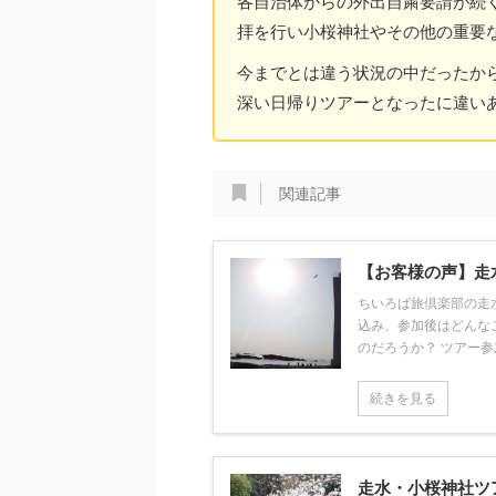
各自治体からの外出自粛要請が続
拝を行い小桜神社やその他の重要
今までとは違う状況の中だったか
深い日帰りツアーとなったに違い
関連記事
【お客様の声】走
ちいろば旅倶楽部の走
込み、参加後はどんな
のだろうか？ ツアー参加
続きを見る
走水・小桜神社ツ