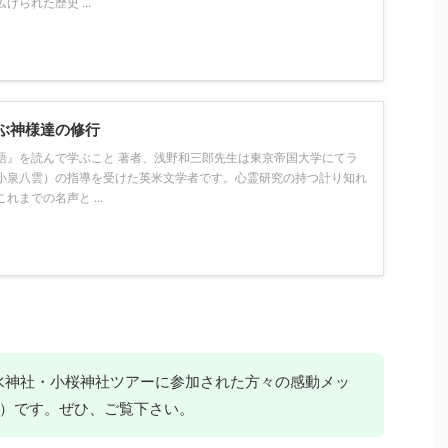
られた歴史 ...
ぶ神様達の修行
語』を読んで学ぶこと 著者、浅野和三郎先生は東京帝国大学にてラ
小泉八雲）の指導を受けた英米文学者です。心霊研究の持つ計り知れ
までの名声と ...
走水神社・小桜神社ツアーに参加された方々の感動メッ
）です。ぜひ、ご覧下さい。