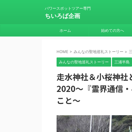
パワースポットツアー専門
ちいろば企画
ホーム
始めての方へ
HOME
>
みんなの聖地巡礼ストーリー
>
みんなの聖地巡礼ストーリー
三浦半島
走水神社＆小桜神社
2020～『霊界通信
こと～