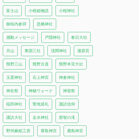
富士山
小桜姫物語
小桜神社
御垣内参拝
息栖神社
感動メッセージ
戸隠神社
春日大社
月山
東国三社
浅間神社
瀧原宮
熊野三山
熊野古道
熊野本宮大社
玉置神社
石上神宮
神倉神社
神在祭
神秘ウォーク
神迎祭
稲田神社
聖地巡礼
諏訪信仰
諏訪大社
走水神社
那智の滝
野州麻紙工房
香取神宮
鹿島神宮