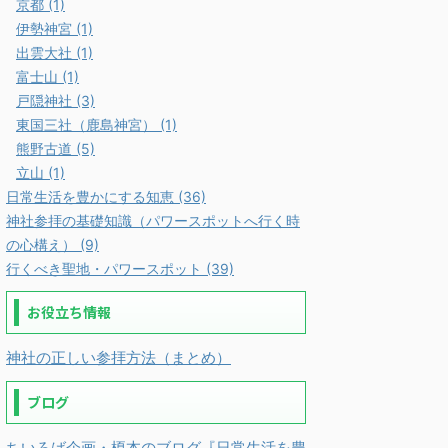
京都 (1)
伊勢神宮 (1)
出雲大社 (1)
富士山 (1)
戸隠神社 (3)
東国三社（鹿島神宮） (1)
熊野古道 (5)
立山 (1)
日常生活を豊かにする知恵 (36)
神社参拝の基礎知識（パワースポットへ行く時
の心構え） (9)
行くべき聖地・パワースポット (39)
お役立ち情報
神社の正しい参拝方法（まとめ）
ブログ
ちいろば企画・榎本のブログ『日常生活を豊