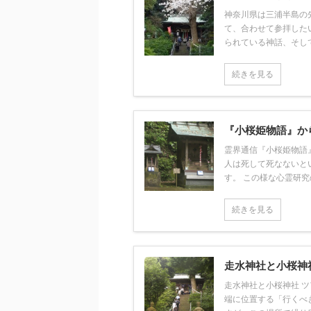
神奈川県は三浦半島の
て、合わせて参拝した
られている神話、そして
続きを見る
『小桜姫物語』か
霊界通信『小桜姫物語
人は死して死なないと
す。 この様な心霊研究の
続きを見る
走水神社と小桜神
走水神社と小桜神社 
端に位置する「行くべ