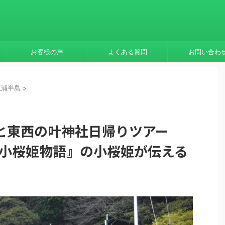
お客様の声
よくある質問
お問い合わ
三浦半島
>
と東西の叶神社日帰りツアー
・小桜姫物語』の小桜姫が伝える