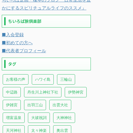
かにするスピリチュアルライフのススメ』
ちいろば旅倶楽部
■入会登録
■初めての方へ
■代表者プロフィール
タグ
お客様の声
ハワイ島
三輪山
中辺路
丹生川上神社下社
伊勢神宮
伊雑宮
出羽三山
出雲大社
増富温泉
大祓祝詞
大神神社
天河神社
太々神楽
奥出雲