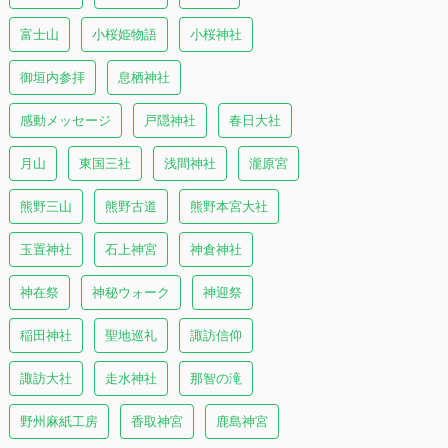
富士山
小桜姫物語
小桜神社
御垣内参拝
息栖神社
感動メッセージ
戸隠神社
春日大社
月山
東国三社
浅間神社
瀧原宮
熊野三山
熊野古道
熊野本宮大社
玉置神社
石上神宮
神倉神社
神在祭
神秘ウォーク
神迎祭
稲田神社
聖地巡礼
諏訪信仰
諏訪大社
走水神社
那智の滝
野州麻紙工房
香取神宮
鹿島神宮