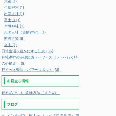
京都 (1)
伊勢神宮 (1)
出雲大社 (1)
富士山 (1)
戸隠神社 (3)
東国三社（鹿島神宮） (1)
熊野古道 (5)
立山 (1)
日常生活を豊かにする知恵 (36)
神社参拝の基礎知識（パワースポットへ行く時
の心構え） (9)
行くべき聖地・パワースポット (39)
お役立ち情報
神社の正しい参拝方法（まとめ）
ブログ
ちいろば企画・榎本のブログ『日常生活を豊