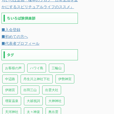
かにするスピリチュアルライフのススメ』
ちいろば旅倶楽部
■入会登録
■初めての方へ
■代表者プロフィール
タグ
お客様の声
ハワイ島
三輪山
中辺路
丹生川上神社下社
伊勢神宮
伊雑宮
出羽三山
出雲大社
増富温泉
大祓祝詞
大神神社
天河神社
太々神楽
奥出雲