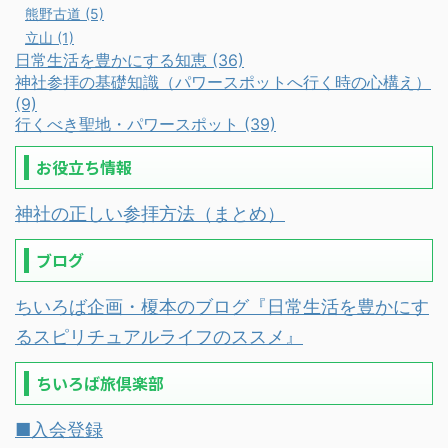
熊野古道 (5)
立山 (1)
日常生活を豊かにする知恵 (36)
神社参拝の基礎知識（パワースポットへ行く時の心構え）
(9)
行くべき聖地・パワースポット (39)
お役立ち情報
神社の正しい参拝方法（まとめ）
ブログ
ちいろば企画・榎本のブログ『日常生活を豊かにす
るスピリチュアルライフのススメ』
ちいろば旅倶楽部
■入会登録