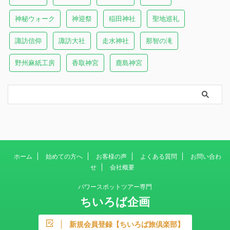
神秘ウォーク
神迎祭
稲田神社
聖地巡礼
諏訪信仰
諏訪大社
走水神社
那智の滝
野州麻紙工房
香取神宮
鹿島神宮
ホーム
始めての方へ
お客様の声
よくある質問
お問い合わ
せ
会社概要
パワースポットツアー専門
ちいろば企画
新規会員登録【ちいろば旅倶楽部】