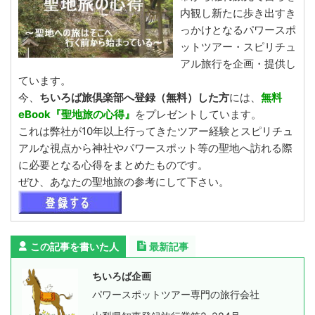
内観し新たに歩き出すき
っかけとなるパワースポ
ットツアー・スピリチュ
アル旅行を企画・提供し
ています。
今、
ちいろば旅倶楽部へ登録（無料）した方
には、
無料
eBook『聖地旅の心得』
をプレゼントしています。
これは弊社が10年以上行ってきたツアー経験とスピリチュ
アルな視点から神社やパワースポット等の聖地へ訪れる際
に必要となる心得をまとめたものです。
ぜひ、あなたの聖地旅の参考にして下さい。
この記事を書いた人
最新記事
ちいろば企画
パワースポットツアー専門の旅行会社