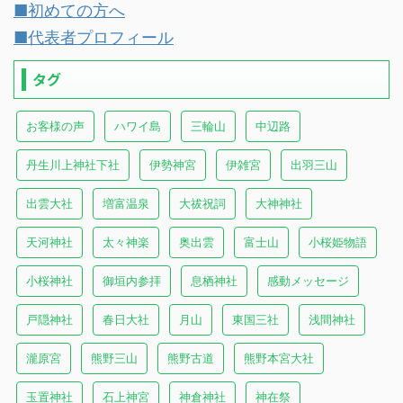
■初めての方へ
■代表者プロフィール
タグ
お客様の声
ハワイ島
三輪山
中辺路
丹生川上神社下社
伊勢神宮
伊雑宮
出羽三山
出雲大社
増富温泉
大祓祝詞
大神神社
天河神社
太々神楽
奥出雲
富士山
小桜姫物語
小桜神社
御垣内参拝
息栖神社
感動メッセージ
戸隠神社
春日大社
月山
東国三社
浅間神社
瀧原宮
熊野三山
熊野古道
熊野本宮大社
玉置神社
石上神宮
神倉神社
神在祭