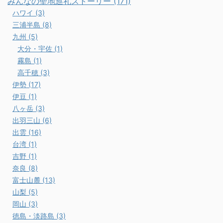
みんなの聖地巡礼ストーリー (171)
ハワイ (3)
三浦半島 (8)
九州 (5)
大分・宇佐 (1)
霧島 (1)
高千穂 (3)
伊勢 (17)
伊豆 (1)
八ヶ岳 (3)
出羽三山 (6)
出雲 (16)
台湾 (1)
吉野 (1)
奈良 (8)
富士山麓 (13)
山梨 (5)
岡山 (3)
徳島・淡路島 (3)