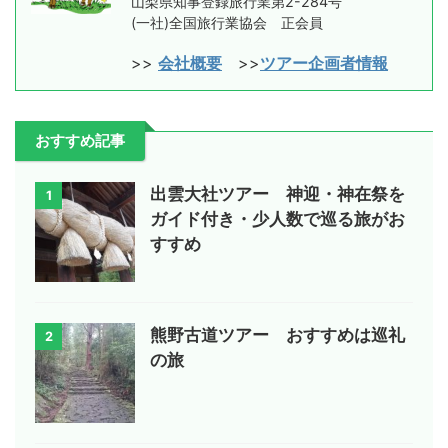
山梨県知事登録旅行業第2-284号
(一社)全国旅行業協会 正会員
>>
会社概要
>>
ツアー企画者情報
おすすめ記事
出雲大社ツアー 神迎・神在祭を
1
ガイド付き・少人数で巡る旅がお
すすめ
熊野古道ツアー おすすめは巡礼
2
の旅