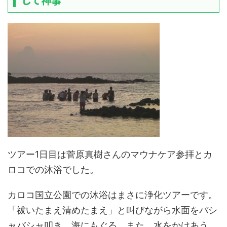
して神事
ツアー1日目は菅原真樹さんのマウナケア参拝とカ
ロコでの沐浴でした。
カロコ国立公園での沐浴はまさに浄化ツアーです。
「祓いたまえ清めたまえ」と叫びながら水面をバシ
ャバシャ叩き、海にもぐる。また、水をかけあう。