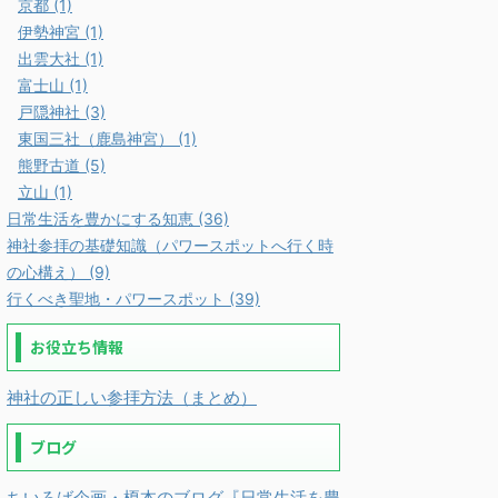
京都 (1)
伊勢神宮 (1)
出雲大社 (1)
富士山 (1)
戸隠神社 (3)
東国三社（鹿島神宮） (1)
熊野古道 (5)
立山 (1)
日常生活を豊かにする知恵 (36)
神社参拝の基礎知識（パワースポットへ行く時
の心構え） (9)
行くべき聖地・パワースポット (39)
お役立ち情報
神社の正しい参拝方法（まとめ）
ブログ
ちいろば企画・榎本のブログ『日常生活を豊