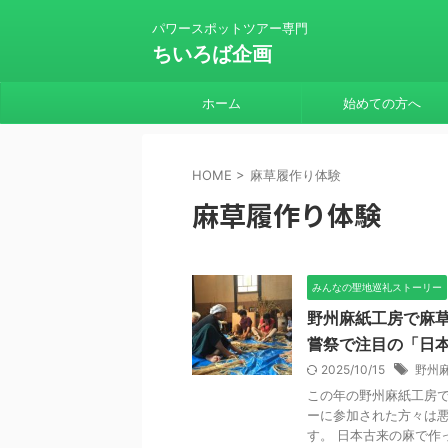
パワースポットツアー専門
ちいろば企画
ホーム
始めての方へ
HOME
>
麻草履作り体験
麻草履作り体験
みんなの聖地巡礼ストーリー
野州麻紙工房で麻草
嘗祭で注目の「日
2025/10/15
野州
この年の野州麻紙工房で
ーに参加された方々は
す。 日本古来の麻で作っ