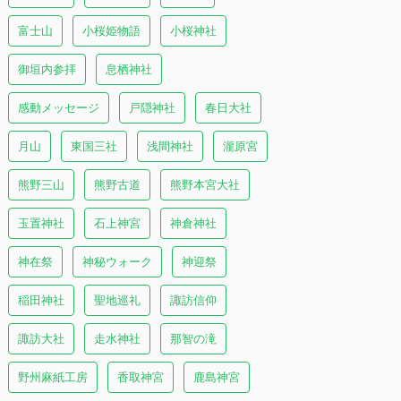
富士山
小桜姫物語
小桜神社
御垣内参拝
息栖神社
感動メッセージ
戸隠神社
春日大社
月山
東国三社
浅間神社
瀧原宮
熊野三山
熊野古道
熊野本宮大社
玉置神社
石上神宮
神倉神社
神在祭
神秘ウォーク
神迎祭
稲田神社
聖地巡礼
諏訪信仰
諏訪大社
走水神社
那智の滝
野州麻紙工房
香取神宮
鹿島神宮