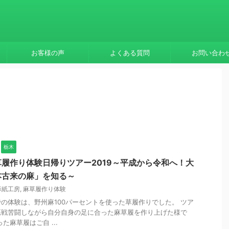
お客様の声
よくある質問
お問い合わ
栃木
履作り体験日帰りツアー2019～平成から令和へ！大
本古来の麻」を知る～
麻紙工房
,
麻草履作り体験
の体験は、野州麻100パーセントを使った草履作りでした。 ツア
悪戦苦闘しながら自分自身の足に合った麻草履を作り上げた様で
た麻草履はご自 ...