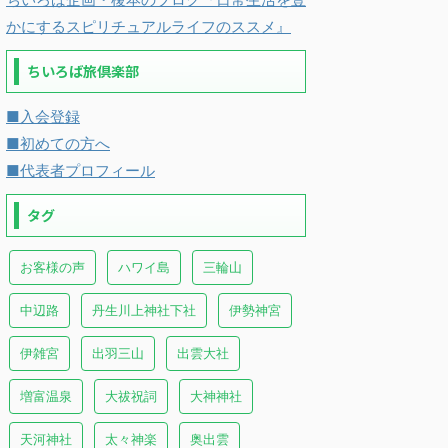
かにするスピリチュアルライフのススメ』
ちいろば旅倶楽部
■入会登録
■初めての方へ
■代表者プロフィール
タグ
お客様の声
ハワイ島
三輪山
中辺路
丹生川上神社下社
伊勢神宮
伊雑宮
出羽三山
出雲大社
増富温泉
大祓祝詞
大神神社
天河神社
太々神楽
奥出雲