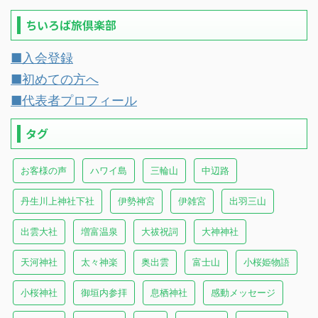
ちいろば旅倶楽部
■入会登録
■初めての方へ
■代表者プロフィール
タグ
お客様の声
ハワイ島
三輪山
中辺路
丹生川上神社下社
伊勢神宮
伊雑宮
出羽三山
出雲大社
増富温泉
大祓祝詞
大神神社
天河神社
太々神楽
奥出雲
富士山
小桜姫物語
小桜神社
御垣内参拝
息栖神社
感動メッセージ