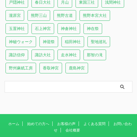
戸隠神社
春日大社
月山
東国三社
浅間神社
瀧原宮
熊野三山
熊野古道
熊野本宮大社
玉置神社
石上神宮
神倉神社
神在祭
神秘ウォーク
神迎祭
稲田神社
聖地巡礼
諏訪信仰
諏訪大社
走水神社
那智の滝
野州麻紙工房
香取神宮
鹿島神宮
ホーム
始めての方へ
お客様の声
よくある質問
お問い合わ
せ
会社概要