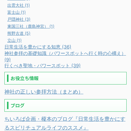
出雲大社 (1)
富士山 (1)
戸隠神社 (3)
東国三社（鹿島神宮） (1)
熊野古道 (5)
立山 (1)
日常生活を豊かにする知恵 (36)
神社参拝の基礎知識（パワースポットへ行く時の心構え）
(9)
行くべき聖地・パワースポット (39)
お役立ち情報
神社の正しい参拝方法（まとめ）
ブログ
ちいろば企画・榎本のブログ『日常生活を豊かにす
るスピリチュアルライフのススメ』