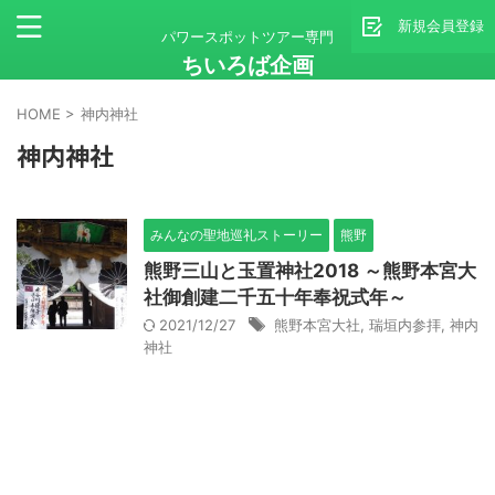
新規会員登録
パワースポットツアー専門
ちいろば企画
HOME
>
神内神社
神内神社
みんなの聖地巡礼ストーリー
熊野
熊野三山と玉置神社2018 ～熊野本宮大
社御創建二千五十年奉祝式年～
2021/12/27
熊野本宮大社
,
瑞垣内参拝
,
神内
神社