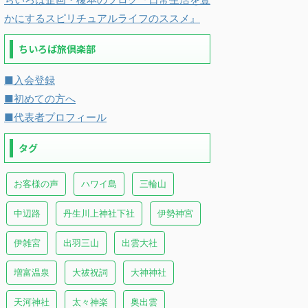
かにするスピリチュアルライフのススメ』
ちいろば旅倶楽部
■入会登録
■初めての方へ
■代表者プロフィール
タグ
お客様の声
ハワイ島
三輪山
中辺路
丹生川上神社下社
伊勢神宮
伊雑宮
出羽三山
出雲大社
増富温泉
大祓祝詞
大神神社
天河神社
太々神楽
奥出雲