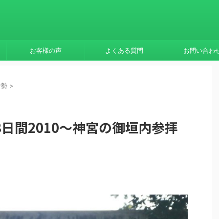
お客様の声
よくある質問
お問い合わ
伊勢
>
日間2010～神宮の御垣内参拝