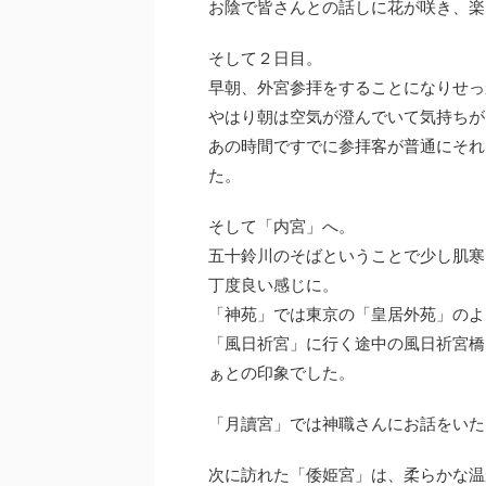
お陰で皆さんとの話しに花が咲き、楽
そして２日目。
早朝、外宮参拝をすることになりせっ
やはり朝は空気が澄んでいて気持ちが
あの時間ですでに参拝客が普通にそれ
た。
そして「内宮」へ。
五十鈴川のそばということで少し肌寒
丁度良い感じに。
「神苑」では東京の「皇居外苑」のよ
「風日祈宮」に行く途中の風日祈宮橋
ぁとの印象でした。
「月讀宮」では神職さんにお話をいた
次に訪れた「倭姫宮」は、柔らかな温