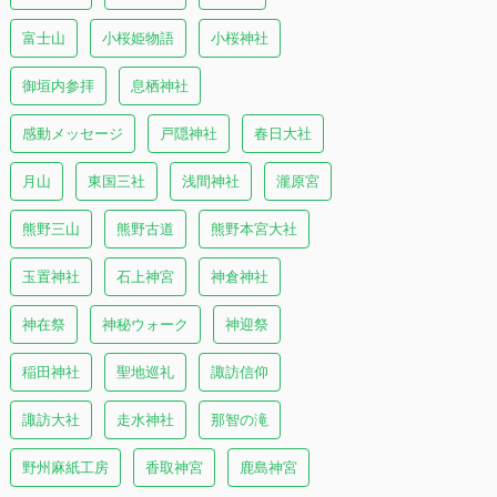
富士山
小桜姫物語
小桜神社
御垣内参拝
息栖神社
感動メッセージ
戸隠神社
春日大社
月山
東国三社
浅間神社
瀧原宮
熊野三山
熊野古道
熊野本宮大社
玉置神社
石上神宮
神倉神社
神在祭
神秘ウォーク
神迎祭
稲田神社
聖地巡礼
諏訪信仰
諏訪大社
走水神社
那智の滝
野州麻紙工房
香取神宮
鹿島神宮