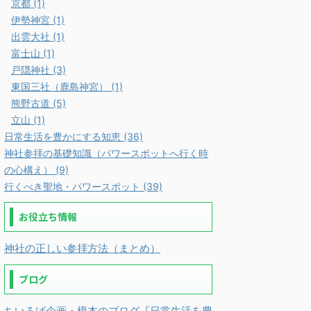
京都 (1)
伊勢神宮 (1)
出雲大社 (1)
富士山 (1)
戸隠神社 (3)
東国三社（鹿島神宮） (1)
熊野古道 (5)
立山 (1)
日常生活を豊かにする知恵 (36)
神社参拝の基礎知識（パワースポットへ行く時
の心構え） (9)
行くべき聖地・パワースポット (39)
お役立ち情報
神社の正しい参拝方法（まとめ）
ブログ
ちいろば企画・榎本のブログ『日常生活を豊