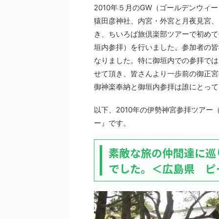
2010年５月のGW（ゴールデンウ
猿田彦神社、内宮・外宮と月夜見宮、
き、ちいろば旅倶楽部ツアーで初めて
垣内参拝）を行いました。参加者の皆
なりました。特に御垣内での参拝では
せて頂き、皆さんより一歩前の御正宮
御神楽奉納と御垣内参拝は誰にとって
以下、2010年の伊勢神宮参拝ツア
ー』です。
素敵な旅の仲間達に巡
でした。＜広島県 ピ