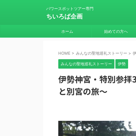
パワースポットツアー専門
ちいろば企画
ホーム
始めての方へ
HOME
>
みんなの聖地巡礼ストーリー
>
みんなの聖地巡礼ストーリー
伊勢
伊勢神宮・特別参拝3
と別宮の旅～