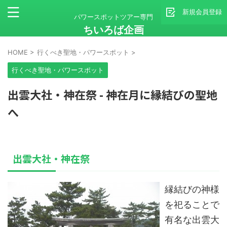
新規会員登録
パワースポットツアー専門
ちいろば企画
HOME
>
行くべき聖地・パワースポット
>
行くべき聖地・パワースポット
出雲大社・神在祭 - 神在月に縁結びの聖地
へ
出雲大社・神在祭
縁結びの神様
を祀ることで
有名な出雲大