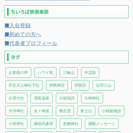
ちいろば旅倶楽部
■入会登録
■初めての方へ
■代表者プロフィール
タグ
お客様の声
ハワイ島
三輪山
中辺路
丹生川上神社下社
伊勢神宮
伊雑宮
出羽三山
出雲大社
増富温泉
大祓祝詞
大神神社
天河神社
太々神楽
奥出雲
富士山
小桜姫物語
小桜神社
御垣内参拝
息栖神社
感動メッセージ