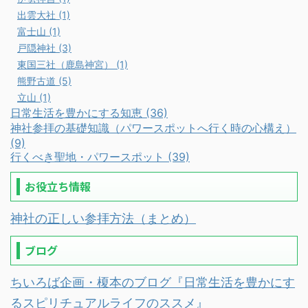
出雲大社 (1)
富士山 (1)
戸隠神社 (3)
東国三社（鹿島神宮） (1)
熊野古道 (5)
立山 (1)
日常生活を豊かにする知恵 (36)
神社参拝の基礎知識（パワースポットへ行く時の心構え）
(9)
行くべき聖地・パワースポット (39)
お役立ち情報
神社の正しい参拝方法（まとめ）
ブログ
ちいろば企画・榎本のブログ『日常生活を豊かにす
るスピリチュアルライフのススメ』