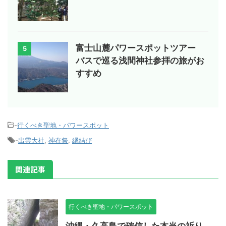
富士山麓パワースポットツアー
5
バスで巡る浅間神社参拝の旅がお
すすめ
-
行くべき聖地・パワースポット
-
出雲大社
,
神在祭
,
縁結び
関連記事
行くべき聖地・パワースポット