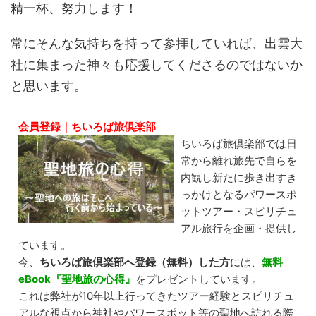
精一杯、努力します！
常にそんな気持ちを持って参拝していれば、出雲大
社に集まった神々も応援してくださるのではないか
と思います。
会員登録｜ちいろば旅倶楽部
ちいろば旅倶楽部では日
常から離れ旅先で自らを
内観し新たに歩き出すき
っかけとなるパワースポ
ットツアー・スピリチュ
アル旅行を企画・提供し
ています。
今、
ちいろば旅倶楽部へ登録（無料）した方
には、
無料
eBook『聖地旅の心得』
をプレゼントしています。
これは弊社が10年以上行ってきたツアー経験とスピリチュ
アルな視点から神社やパワースポット等の聖地へ訪れる際