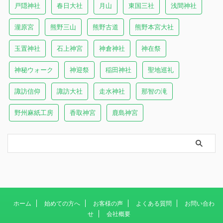
戸隠神社
春日大社
月山
東国三社
浅間神社
瀧原宮
熊野三山
熊野古道
熊野本宮大社
玉置神社
石上神宮
神倉神社
神在祭
神秘ウォーク
神迎祭
稲田神社
聖地巡礼
諏訪信仰
諏訪大社
走水神社
那智の滝
野州麻紙工房
香取神宮
鹿島神宮
ホーム
始めての方へ
お客様の声
よくある質問
お問い合わ
せ
会社概要