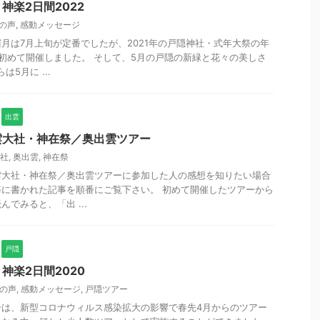
神楽2日間2022
の声
,
感動メッセージ
月は7月上旬が定番でしたが、2021年の戸隠神社・式年大祭の年
初めて開催しました。 そして、5月の戸隠の新緑と花々の美しさ
は5月に ...
出雲
雲大社・神在祭／奥出雲ツアー
社
,
奥出雲
,
神在祭
雲大社・神在祭／奥出雲ツアーに参加した人の感想を知りたい場合
に書かれた記事を順番にご覧下さい。 初めて開催したツアーから
でみると、「出 ...
戸隠
神楽2日間2020
の声
,
感動メッセージ
,
戸隠ツアー
アーは、新型コロナウィルス感染拡大の影響で春先4月からのツアー