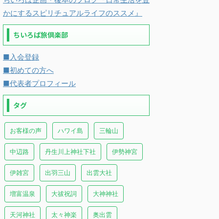
かにするスピリチュアルライフのススメ』
ちいろば旅倶楽部
■入会登録
■初めての方へ
■代表者プロフィール
タグ
お客様の声
ハワイ島
三輪山
中辺路
丹生川上神社下社
伊勢神宮
伊雑宮
出羽三山
出雲大社
増富温泉
大祓祝詞
大神神社
天河神社
太々神楽
奥出雲