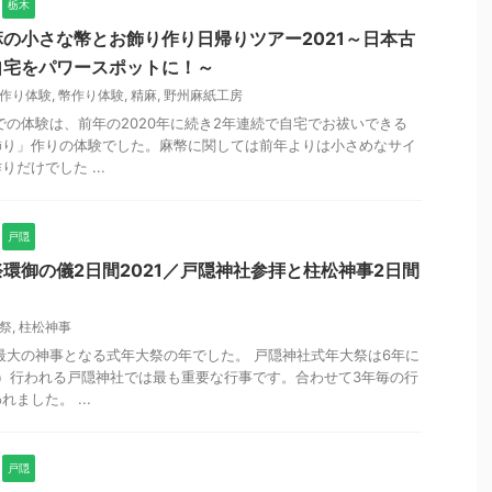
栃木
の小さな幣とお飾り作り日帰りツアー2021～日本古
自宅をパワースポットに！～
作り体験
,
幣作り体験
,
精麻
,
野州麻紙工房
房での体験は、前年の2020年に続き2年連続で自宅でお祓いできる
飾り」作りの体験でした。麻幣に関しては前年よりは小さめなサイ
だけでした ...
戸隠
環御の儀2日間2021／戸隠神社参拝と柱松神事2日間
祭
,
柱松神事
は最大の神事となる式年大祭の年でした。 戸隠神社式年大祭は6年に
）行われる戸隠神社では最も重要な行事です。合わせて3年毎の行
ました。 ...
戸隠