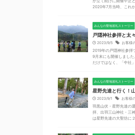
が立て続けに開催中止
2020年7月当時、これから
みんなの聖地巡礼ストーリー
戸隠神社参拝と太々
2023/9/5
お客様
2019年の戸隠神社参
9月末にも開催しました
だけではなく、「中社」に
みんなの聖地巡礼ストーリー
星野先達と行く！山
2023/9/1
お客様
羽黒山伏・星野先達の選
拝、出羽三山神社・三
は星野先達の大聖坊に２連