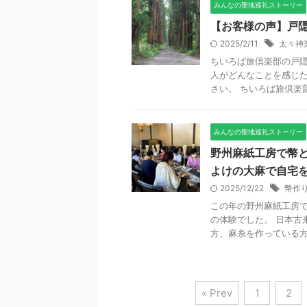
みんなの聖地巡礼ストーリー
【お客様の声】戸
2025/2/11
太々神
ちいろば旅倶楽部の戸隠
人がどんなことを感じた
さい。 ちいろば旅倶楽部
みんなの聖地巡礼ストーリー
野州麻紙工房で幣と
よけの大麻で自宅
2025/12/22
幣作
この年の野州麻紙工房
の体験でした。 日本古
方、麻糸を作っている方、
« Prev
1
2