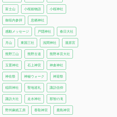
富士山
小桜姫物語
小桜神社
御垣内参拝
息栖神社
感動メッセージ
戸隠神社
春日大社
月山
東国三社
浅間神社
瀧原宮
熊野三山
熊野古道
熊野本宮大社
玉置神社
石上神宮
神倉神社
神在祭
神秘ウォーク
神迎祭
稲田神社
聖地巡礼
諏訪信仰
諏訪大社
走水神社
那智の滝
野州麻紙工房
香取神宮
鹿島神宮