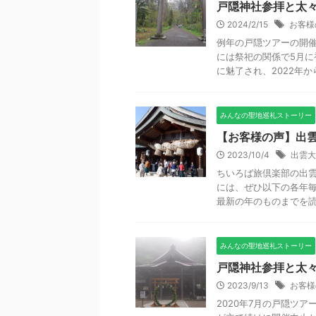
戸隠神社参拝と太々
2024/2/15
お客様
例年の戸隠ツアーの開催
には祭祀の関係で5月に
に魅了され、2022年から
みんなの聖地巡礼ストーリー
【お客様の声】出
2023/10/4
出雲大
ちいろば旅倶楽部の出
には、ぜひ以下の各年毎
最新の年のものまでを読ん
みんなの聖地巡礼ストーリー
戸隠神社参拝と太々
2023/9/13
お客様
2020年7月の戸隠ツ