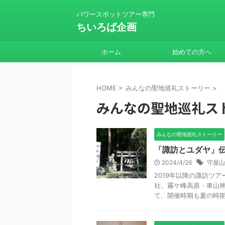
パワースポットツアー専門
ちいろば企画
ホーム
始めての方へ
HOME
>
みんなの聖地巡礼ストーリー
>
みんなの聖地巡礼ス
みんなの聖地巡礼ストーリー
「諏訪とユダヤ」伝
2024/4/26
守屋山
2019年以降の諏訪ツ
社、霧ケ峰高原・車山神
て、開催時期も夏の時期に