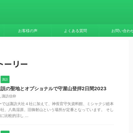
お客様の声
よくある質問
お問い合わ
トーリー
諏訪
説の聖地とオプショナルで守屋山登拝2日間2023
,
諏訪信仰
アーでは諏訪大社４社に加えて、神長官守矢資料館、ミシャクジ総本
社、八島湿原、旧御射山という場所が定番となっています。 そし
比較的涼し ...