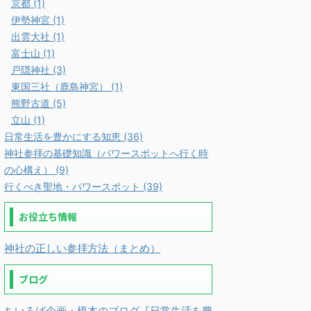
京都 (1)
伊勢神宮 (1)
出雲大社 (1)
富士山 (1)
戸隠神社 (3)
東国三社（鹿島神宮） (1)
熊野古道 (5)
立山 (1)
日常生活を豊かにする知恵 (36)
神社参拝の基礎知識（パワースポットへ行く時
の心構え） (9)
行くべき聖地・パワースポット (39)
お役立ち情報
神社の正しい参拝方法（まとめ）
ブログ
ちいろば企画・榎本のブログ『日常生活を豊