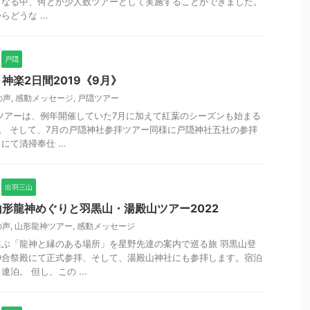
となる中、何とか少人数ツアーとして実施することができました。
どうな ...
戸隠
神楽2日間2019《9月》
の声
,
感動メッセージ
,
戸隠ツアー
拝ツアーは、例年開催していた7月に加えて紅葉のシーズンも始まる
。 そして、7月の戸隠神社参拝ツアー同様に戸隠神社五社の参拝
て清掃奉仕 ...
出羽三山
形龍神めぐりと羽黒山・湯殿山ツアー2022
の声
,
山形龍神ツアー
,
感動メッセージ
ぶ「龍神と縁のある場所」を星野先達の案内で巡る旅 羽黒山登
神合祭殿にて正式参拝、そして、湯殿山神社にも参拝します。宿泊
泊。 但し、この ...