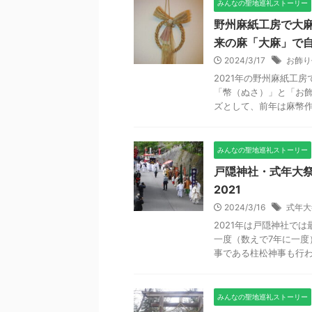
みんなの聖地巡礼ストーリー
野州麻紙工房で大麻
来の麻「大麻」で
2024/3/17
お飾り
2021年の野州麻紙工
「幣（ぬさ）」と「お
ズとして、前年は麻幣作り
みんなの聖地巡礼ストーリー
戸隠神社・式年大祭
2021
2024/3/16
式年大
2021年は戸隠神社で
一度（数えで7年に一度
事である柱松神事も行われ
みんなの聖地巡礼ストーリー