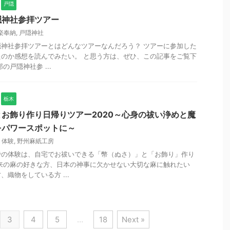
戸隠
隠神社参拝ツアー
楽奉納
,
戸隠神社
神社参拝ツアーとはどんなツアーなんだろう？ ツアーに参加した
のか感想を読んでみたい。 と思う方は、ぜひ、この記事をご覧下
の戸隠神社参 ...
栃木
お飾り作り日帰りツアー2020～心身の祓い浄めと魔
をパワースポットに～
り体験
,
野州麻紙工房
での体験は、自宅でお祓いできる「幣（ぬさ）」と「お飾り」作り
来の麻の好きな方、日本の神事に欠かせない大切な麻に触れたい
織物をしている方 ...
3
4
5
…
18
Next »