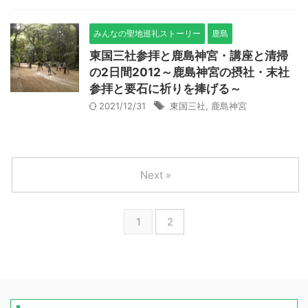
みんなの聖地巡礼ストーリー
鹿島
東国三社参拝と鹿島神宮・講座と清掃
の2日間2012～鹿島神宮の摂社・末社
参拝と要石に祈りを捧げる～
2021/12/31
東国三社
,
鹿島神宮
Next »
1
2