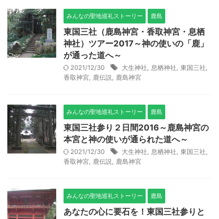
みんなの聖地巡礼ストーリー
鹿島
東国三社（鹿島神宮・香取神宮・息栖
神社）ツアー2017～神の使いの「鹿」
が通った道へ～
2021/12/30
大生神社
,
息栖神社
,
東国三社
,
香取神宮
,
鹿伝説
,
鹿島神宮
みんなの聖地巡礼ストーリー
鹿島
東国三社参り２日間2016～鹿島神宮の
本宮と神の使いが通られた道へ～
2021/12/30
大生神社
,
息栖神社
,
東国三社
,
香取神宮
,
鹿伝説
,
鹿島神宮
みんなの聖地巡礼ストーリー
鹿島
あなたの心に要石を！東国三社参りと