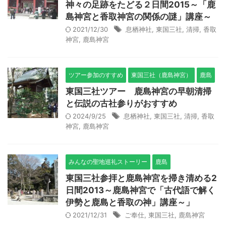
神々の足跡をたどる２日間2015～「鹿
島神宮と香取神宮の関係の謎」講座～
2021/12/30
息栖神社
,
東国三社
,
清掃
,
香取
神宮
,
鹿島神宮
ツアー参加のすすめ
東国三社（鹿島神宮）
鹿島
東国三社ツアー 鹿島神宮の早朝清掃
と伝説の古社参りがおすすめ
2024/9/25
息栖神社
,
東国三社
,
清掃
,
香取
神宮
,
鹿島神宮
みんなの聖地巡礼ストーリー
鹿島
東国三社参拝と鹿島神宮を掃き清める2
日間2013～鹿島神宮で「古代語で解く
伊勢と鹿島と香取の神」講座～」
2021/12/31
ご奉仕
,
東国三社
,
鹿島神宮