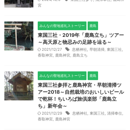
宮
みんなの聖地巡礼ストーリー
鹿島
東国三社・2019年「鹿島立ち」ツアー
～高天原と物忌みの足跡を辿る～
2021/12/27
息栖神社
,
早朝清掃
,
東国三社
,
香取神宮
,
鹿島神宮
,
鹿島立ち
みんなの聖地巡礼ストーリー
鹿島
東国三社参拝と鹿島神宮・早朝清掃ツ
アー2018～自然栽培のおいしいビール
で乾杯！ちいろば旅倶楽部「鹿島立
ち」新年会～
2021/12/29
息栖神社
,
東国三社
,
清掃奉仕
,
香取神宮
,
鹿島神宮