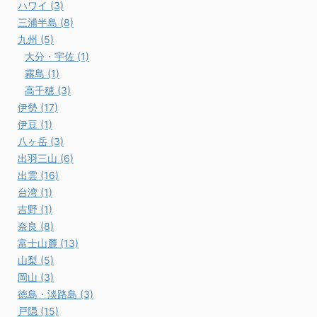
ハワイ (3)
三浦半島 (8)
九州 (5)
大分・宇佐 (1)
霧島 (1)
高千穂 (3)
伊勢 (17)
伊豆 (1)
八ヶ岳 (3)
出羽三山 (6)
出雲 (16)
台湾 (1)
吉野 (1)
奈良 (8)
富士山麓 (13)
山梨 (5)
岡山 (3)
徳島・淡路島 (3)
戸隠 (15)