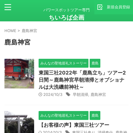
新規会員登録
パワースポットツアー専門
ちいろば企画
HOME
>
鹿島神宮
鹿島神宮
みんなの聖地巡礼ストーリー
鹿島
東国三社2022年「鹿島立ち」ツアー2
日間～鹿島神宮早朝清掃とオプショナ
ルは大洗磯前神社～
2024/10/3
早朝清掃
,
鹿島神宮
みんなの聖地巡礼ストーリー
鹿島
【お客様の声】東国三社ツアー
2024/10/3
東国三社参り
,
清掃奉仕
,
鹿島神