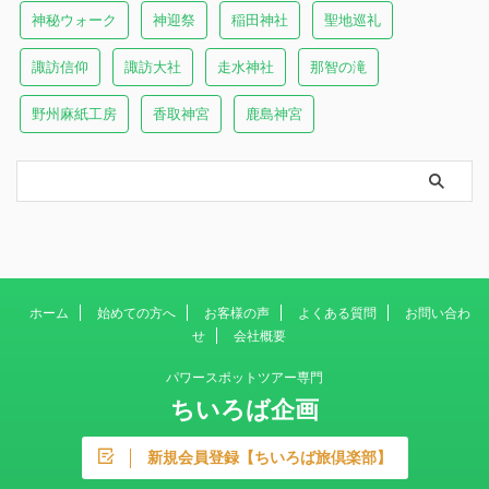
神秘ウォーク
神迎祭
稲田神社
聖地巡礼
諏訪信仰
諏訪大社
走水神社
那智の滝
野州麻紙工房
香取神宮
鹿島神宮
ホーム
始めての方へ
お客様の声
よくある質問
お問い合わ
せ
会社概要
パワースポットツアー専門
ちいろば企画
新規会員登録【ちいろば旅倶楽部】