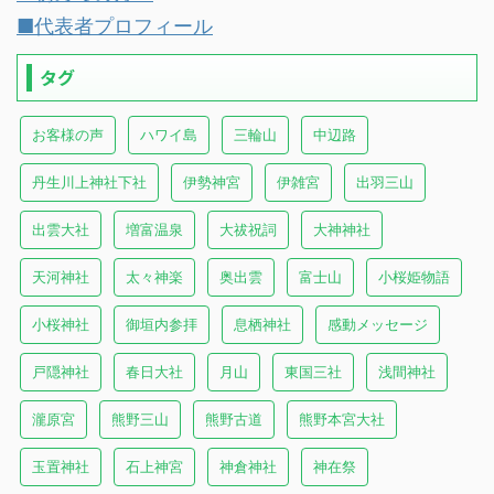
■代表者プロフィール
タグ
お客様の声
ハワイ島
三輪山
中辺路
丹生川上神社下社
伊勢神宮
伊雑宮
出羽三山
出雲大社
増富温泉
大祓祝詞
大神神社
天河神社
太々神楽
奥出雲
富士山
小桜姫物語
小桜神社
御垣内参拝
息栖神社
感動メッセージ
戸隠神社
春日大社
月山
東国三社
浅間神社
瀧原宮
熊野三山
熊野古道
熊野本宮大社
玉置神社
石上神宮
神倉神社
神在祭