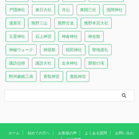
戸隠神社
春日大社
月山
東国三社
浅間神社
瀧原宮
熊野三山
熊野古道
熊野本宮大社
玉置神社
石上神宮
神倉神社
神在祭
神秘ウォーク
神迎祭
稲田神社
聖地巡礼
諏訪信仰
諏訪大社
走水神社
那智の滝
野州麻紙工房
香取神宮
鹿島神宮
ホーム
始めての方へ
お客様の声
よくある質問
お問い合わ