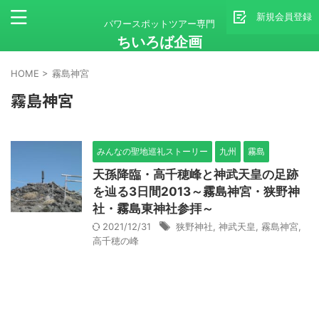
新規会員登録
パワースポットツアー専門
ちいろば企画
HOME
>
霧島神宮
霧島神宮
みんなの聖地巡礼ストーリー
九州
霧島
天孫降臨・高千穂峰と神武天皇の足跡
を辿る3日間2013～霧島神宮・狭野神
社・霧島東神社参拝～
2021/12/31
狭野神社
,
神武天皇
,
霧島神宮
,
高千穂の峰