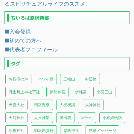
るスピリチュアルライフのススメ』
ちいろば旅倶楽部
■入会登録
■初めての方へ
■代表者プロフィール
タグ
お客様の声
ハワイ島
三輪山
中辺路
丹生川上神社下社
伊勢神宮
伊雑宮
出羽三山
出雲大社
増富温泉
大祓祝詞
大神神社
天河神社
太々神楽
奥出雲
富士山
小桜姫物語
小桜神社
御垣内参拝
息栖神社
感動メッセージ