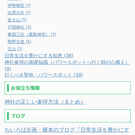
伊勢神宮 (1)
出雲大社 (1)
富士山 (1)
戸隠神社 (3)
東国三社（鹿島神宮） (1)
熊野古道 (5)
立山 (1)
日常生活を豊かにする知恵 (36)
神社参拝の基礎知識（パワースポットへ行く時の心構え）
(9)
行くべき聖地・パワースポット (39)
お役立ち情報
神社の正しい参拝方法（まとめ）
ブログ
ちいろば企画・榎本のブログ『日常生活を豊かにす