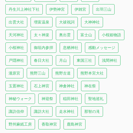
丹生川上神社下社
伊勢神宮
伊雑宮
出羽三山
出雲大社
増富温泉
大祓祝詞
大神神社
天河神社
太々神楽
奥出雲
富士山
小桜姫物語
小桜神社
御垣内参拝
息栖神社
感動メッセージ
戸隠神社
春日大社
月山
東国三社
浅間神社
瀧原宮
熊野三山
熊野古道
熊野本宮大社
玉置神社
石上神宮
神倉神社
神在祭
神秘ウォーク
神迎祭
稲田神社
聖地巡礼
諏訪信仰
諏訪大社
走水神社
那智の滝
野州麻紙工房
香取神宮
鹿島神宮