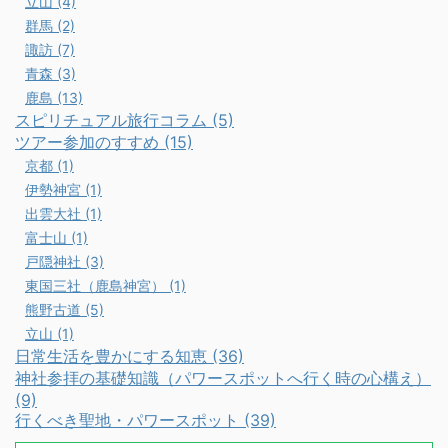
立山 (4)
群馬 (2)
諏訪 (7)
青森 (3)
鹿島 (13)
スピリチュアル旅行コラム (5)
ツアー参加のすすめ (15)
京都 (1)
伊勢神宮 (1)
出雲大社 (1)
富士山 (1)
戸隠神社 (3)
東国三社（鹿島神宮） (1)
熊野古道 (5)
立山 (1)
日常生活を豊かにする知恵 (36)
神社参拝の基礎知識（パワースポットへ行く時の心構え）
(9)
行くべき聖地・パワースポット (39)