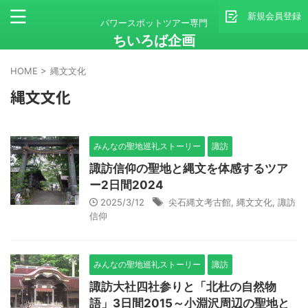
新規会員登録
パワースポットツアー専門
ちいろば企画
HOME
>
縄文文化
縄文文化
みんなの聖地巡礼ストーリー
諏訪
諏訪信仰の聖地と縄文を体感するツア
ー2日間2024
2025/3/12
尖石縄文考古館
,
縄文文化
,
諏訪
信仰
みんなの聖地巡礼ストーリー
諏訪
諏訪大社四社参りと「北杜の自然物
語」3日間2015～小淵沢周辺の聖地と