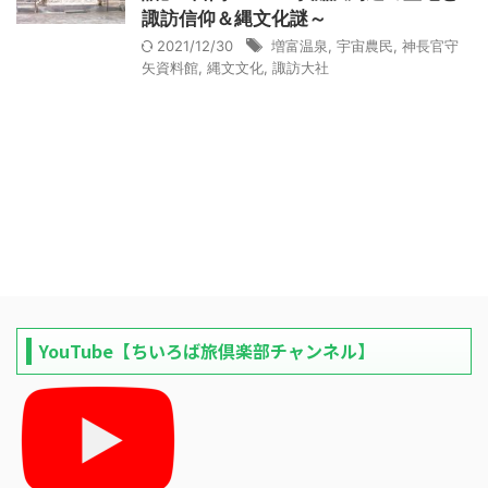
諏訪信仰＆縄文化謎～
2021/12/30
増富温泉
,
宇宙農民
,
神長官守
矢資料館
,
縄文文化
,
諏訪大社
YouTube【ちいろば旅倶楽部チャンネル】