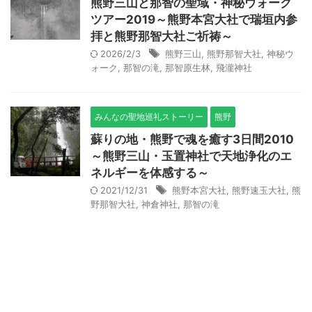
熊野三山と那智の聖域・神秘ウォーク
ツアー2019～熊野本宮大社で瑞垣内参
拝と熊野那智大社ご祈祷～
2026/2/3
熊野三山
,
熊野那智大社
,
神秘ウ
ォーク
,
那智の滝
,
那智原生林
,
飛瀧神社
みんなの聖地巡礼ストーリー
熊野
蘇りの地・熊野で魂を癒す3日間2010
～熊野三山・玉置神社で天地浄化のエ
ネルギーを体感する～
2021/12/31
熊野本宮大社
,
熊野速玉大社
,
熊
野那智大社
,
神倉神社
,
那智の滝