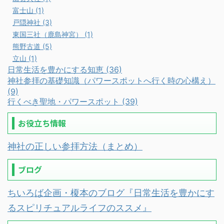
富士山 (1)
戸隠神社 (3)
東国三社（鹿島神宮） (1)
熊野古道 (5)
立山 (1)
日常生活を豊かにする知恵 (36)
神社参拝の基礎知識（パワースポットへ行く時の心構え）
(9)
行くべき聖地・パワースポット (39)
お役立ち情報
神社の正しい参拝方法（まとめ）
ブログ
ちいろば企画・榎本のブログ『日常生活を豊かにす
るスピリチュアルライフのススメ』