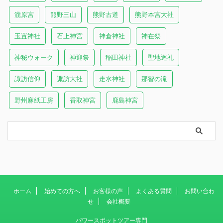
瀧原宮
熊野三山
熊野古道
熊野本宮大社
玉置神社
石上神宮
神倉神社
神在祭
神秘ウォーク
神迎祭
稲田神社
聖地巡礼
諏訪信仰
諏訪大社
走水神社
那智の滝
野州麻紙工房
香取神宮
鹿島神宮
ホーム
始めての方へ
お客様の声
よくある質問
お問い合わ
せ
会社概要
パワースポットツアー専門