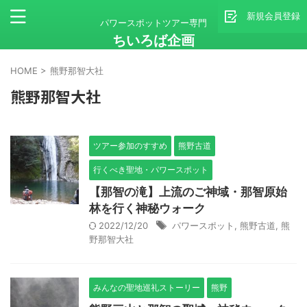
新規会員登録
パワースポットツアー専門
ちいろば企画
HOME
>
熊野那智大社
熊野那智大社
ツアー参加のすすめ
熊野古道
行くべき聖地・パワースポット
【那智の滝】上流のご神域・那智原始
林を行く神秘ウォーク
2022/12/20
パワースポット
,
熊野古道
,
熊
野那智大社
みんなの聖地巡礼ストーリー
熊野