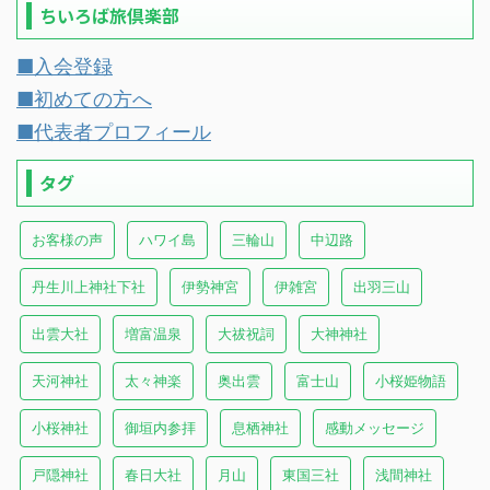
ちいろば旅倶楽部
■入会登録
■初めての方へ
■代表者プロフィール
タグ
お客様の声
ハワイ島
三輪山
中辺路
丹生川上神社下社
伊勢神宮
伊雑宮
出羽三山
出雲大社
増富温泉
大祓祝詞
大神神社
天河神社
太々神楽
奥出雲
富士山
小桜姫物語
小桜神社
御垣内参拝
息栖神社
感動メッセージ
戸隠神社
春日大社
月山
東国三社
浅間神社