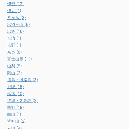
伊勢 (17)
伊豆 (1)
八ヶ岳 (3)
出羽三山 (6)
出雲 (16)
台湾 (1)
吉野 (1)
奈良 (8)
富士山麓 (13)
山梨 (5)
岡山 (3)
徳島・淡路島 (3)
戸隠 (15)
栃木 (10)
沖縄・久高島 (2)
熊野 (19)
白山 (1)
皆神山 (2)
立山 (4)