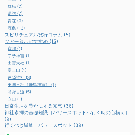
群馬 (2)
諏訪 (7)
青森 (3)
鹿島 (13)
スピリチュアル旅行コラム (5)
ツアー参加のすすめ (15)
京都 (1)
伊勢神宮 (1)
出雲大社 (1)
富士山 (1)
戸隠神社 (3)
東国三社（鹿島神宮） (1)
熊野古道 (5)
立山 (1)
日常生活を豊かにする知恵 (36)
神社参拝の基礎知識（パワースポットへ行く時の心構え）
(9)
行くべき聖地・パワースポット (39)