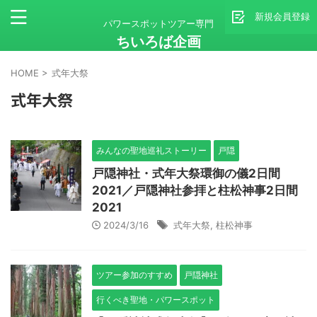
新規会員登録
パワースポットツアー専門
ちいろば企画
HOME
>
式年大祭
式年大祭
みんなの聖地巡礼ストーリー
戸隠
戸隠神社・式年大祭環御の儀2日間
2021／戸隠神社参拝と柱松神事2日間
2021
2024/3/16
式年大祭
,
柱松神事
ツアー参加のすすめ
戸隠神社
行くべき聖地・パワースポット