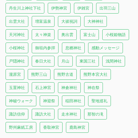
丹生川上神社下社
伊勢神宮
伊雑宮
出羽三山
出雲大社
増富温泉
大祓祝詞
大神神社
天河神社
太々神楽
奥出雲
富士山
小桜姫物語
小桜神社
御垣内参拝
息栖神社
感動メッセージ
戸隠神社
春日大社
月山
東国三社
浅間神社
瀧原宮
熊野三山
熊野古道
熊野本宮大社
玉置神社
石上神宮
神倉神社
神在祭
神秘ウォーク
神迎祭
稲田神社
聖地巡礼
諏訪信仰
諏訪大社
走水神社
那智の滝
野州麻紙工房
香取神宮
鹿島神宮