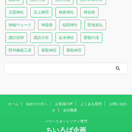
玉置神社
石上神宮
神倉神社
神在祭
神秘ウォーク
神迎祭
稲田神社
聖地巡礼
諏訪信仰
諏訪大社
走水神社
那智の滝
野州麻紙工房
香取神宮
鹿島神宮
ホーム
始めての方へ
お客様の声
よくある質問
お問い合わ
せ
会社概要
パワースポットツアー専門
ちいろば企画