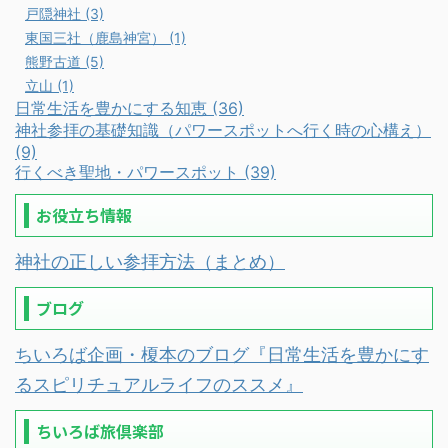
戸隠神社 (3)
東国三社（鹿島神宮） (1)
熊野古道 (5)
立山 (1)
日常生活を豊かにする知恵 (36)
神社参拝の基礎知識（パワースポットへ行く時の心構え）
(9)
行くべき聖地・パワースポット (39)
お役立ち情報
神社の正しい参拝方法（まとめ）
ブログ
ちいろば企画・榎本のブログ『日常生活を豊かにす
るスピリチュアルライフのススメ』
ちいろば旅倶楽部