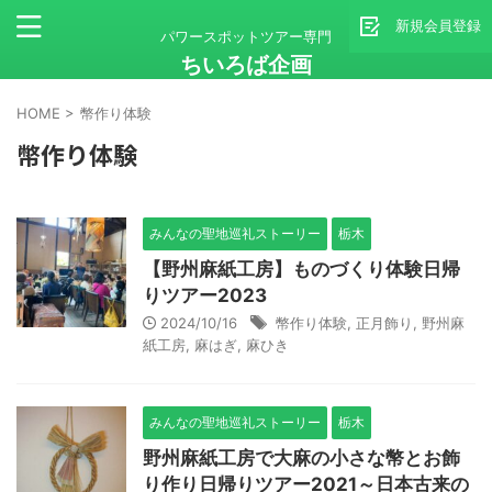
新規会員登録
パワースポットツアー専門
ちいろば企画
HOME
>
幣作り体験
幣作り体験
みんなの聖地巡礼ストーリー
栃木
【野州麻紙工房】ものづくり体験日帰
りツアー2023
2024/10/16
幣作り体験
,
正月飾り
,
野州麻
紙工房
,
麻はぎ
,
麻ひき
みんなの聖地巡礼ストーリー
栃木
野州麻紙工房で大麻の小さな幣とお飾
り作り日帰りツアー2021～日本古来の