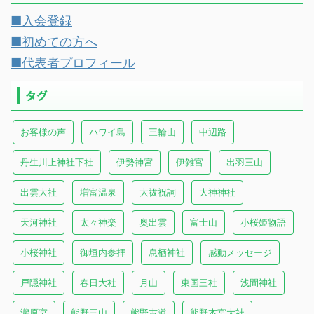
■入会登録
■初めての方へ
■代表者プロフィール
タグ
お客様の声
ハワイ島
三輪山
中辺路
丹生川上神社下社
伊勢神宮
伊雑宮
出羽三山
出雲大社
増富温泉
大祓祝詞
大神神社
天河神社
太々神楽
奥出雲
富士山
小桜姫物語
小桜神社
御垣内参拝
息栖神社
感動メッセージ
戸隠神社
春日大社
月山
東国三社
浅間神社
瀧原宮
熊野三山
熊野古道
熊野本宮大社