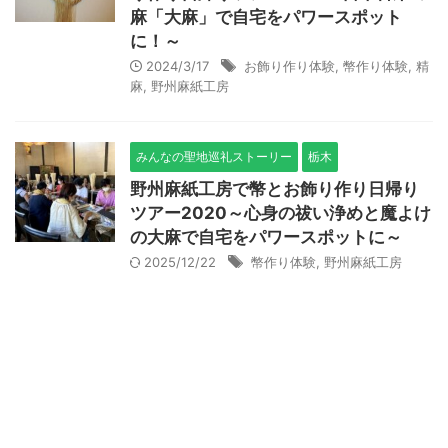
麻「大麻」で自宅をパワースポット
に！～
2024/3/17
お飾り作り体験
,
幣作り体験
,
精
麻
,
野州麻紙工房
みんなの聖地巡礼ストーリー
栃木
野州麻紙工房で幣とお飾り作り日帰り
ツアー2020～心身の祓い浄めと魔よけ
の大麻で自宅をパワースポットに～
2025/12/22
幣作り体験
,
野州麻紙工房