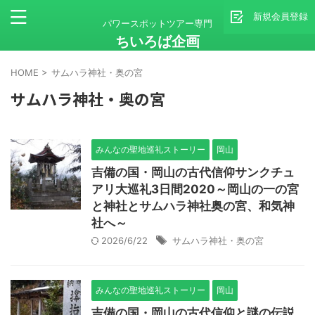
新規会員登録
パワースポットツアー専門
ちいろば企画
HOME
>
サムハラ神社・奥の宮
サムハラ神社・奥の宮
みんなの聖地巡礼ストーリー
岡山
吉備の国・岡山の古代信仰サンクチュ
アリ大巡礼3日間2020～岡山の一の宮
と神社とサムハラ神社奥の宮、和気神
社へ～
2026/6/22
サムハラ神社・奥の宮
みんなの聖地巡礼ストーリー
岡山
吉備の国・岡山の古代信仰と謎の伝説