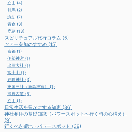
立山 (4)
群馬 (2)
諏訪 (7)
青森 (3)
鹿島 (13)
スピリチュアル旅行コラム (5)
ツアー参加のすすめ (15)
京都 (1)
伊勢神宮 (1)
出雲大社 (1)
富士山 (1)
戸隠神社 (3)
東国三社（鹿島神宮） (1)
熊野古道 (5)
立山 (1)
日常生活を豊かにする知恵 (36)
神社参拝の基礎知識（パワースポットへ行く時の心構え）
(9)
行くべき聖地・パワースポット (39)