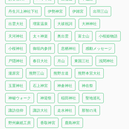
丹生川上神社下社
伊勢神宮
伊雑宮
出羽三山
出雲大社
増富温泉
大祓祝詞
大神神社
天河神社
太々神楽
奥出雲
富士山
小桜姫物語
小桜神社
御垣内参拝
息栖神社
感動メッセージ
戸隠神社
春日大社
月山
東国三社
浅間神社
瀧原宮
熊野三山
熊野古道
熊野本宮大社
玉置神社
石上神宮
神倉神社
神在祭
神秘ウォーク
神迎祭
稲田神社
聖地巡礼
諏訪信仰
諏訪大社
走水神社
那智の滝
野州麻紙工房
香取神宮
鹿島神宮