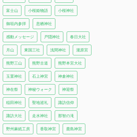
富士山
小桜姫物語
小桜神社
御垣内参拝
息栖神社
感動メッセージ
戸隠神社
春日大社
月山
東国三社
浅間神社
瀧原宮
熊野三山
熊野古道
熊野本宮大社
玉置神社
石上神宮
神倉神社
神在祭
神秘ウォーク
神迎祭
稲田神社
聖地巡礼
諏訪信仰
諏訪大社
走水神社
那智の滝
野州麻紙工房
香取神宮
鹿島神宮