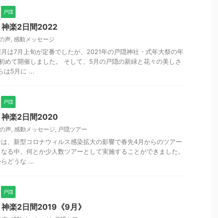
戸隠
神楽2日間2022
の声
,
感動メッセージ
月は7月上旬が定番でしたが、2021年の戸隠神社・式年大祭の年
初めて開催しました。 そして、5月の戸隠の新緑と花々の美しさ
は5月に ...
戸隠
神楽2日間2020
の声
,
感動メッセージ
,
戸隠ツアー
アーは、新型コロナウィルス感染拡大の影響で春先4月からのツアー
となる中、何とか少人数ツアーとして実施することができました。
どうな ...
戸隠
神楽2日間2019《9月》