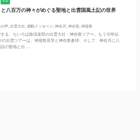
出雲
＆と八百万の神々がめぐる聖地と出雲国風土記の世界
様の声
,
出雲大社
,
感動メッセージ
,
神在月
,
神在祭
,
神迎祭
する、ちいろば旅倶楽部の出雲大社・神在祭ツアー。もう10年以
8年の出雲ツアーは、神迎祭見学と神在祭参拝、そして、神在月に八
の聖地と出 ...