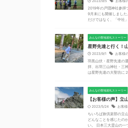
2023/9/5
お客様
2019年の戸隠神社参
9月末にも開催しました
だけではなく、「中社」に
みんなの聖地巡礼ストーリー
星野先達と行く！山
2023/9/1
お客様
羽黒山伏・星野先達の選
拝、出羽三山神社・三
は星野先達の大聖坊に２連
みんなの聖地巡礼ストーリー
【お客様の声】立
2023/5/24
お客様
ちいろば旅倶楽部の立山
どんなことを感じたのか
い。 日本三大霊山の一つ