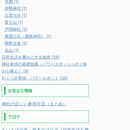
京都 (1)
伊勢神宮 (1)
出雲大社 (1)
富士山 (1)
戸隠神社 (3)
東国三社（鹿島神宮） (1)
熊野古道 (5)
立山 (1)
日常生活を豊かにする知恵 (36)
神社参拝の基礎知識（パワースポットへ行く時
の心構え） (9)
行くべき聖地・パワースポット (39)
お役立ち情報
神社の正しい参拝方法（まとめ）
ブログ
ちいろば企画・榎本のブログ『日常生活を豊