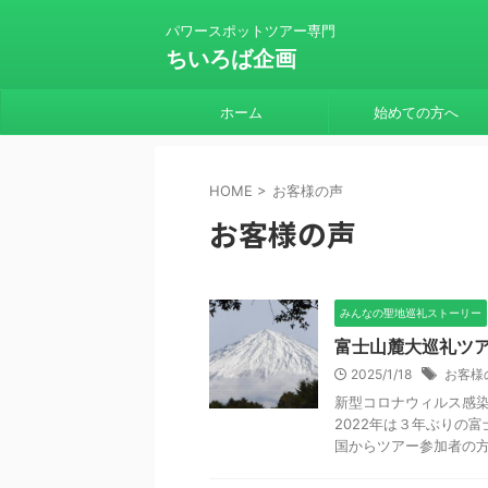
パワースポットツアー専門
ちいろば企画
ホーム
始めての方へ
HOME
>
お客様の声
お客様の声
みんなの聖地巡礼ストーリー
富士山麓大巡礼ツア
2025/1/18
お客様
新型コロナウィルス感染
2022年は３年ぶりの
国からツアー参加者の方々