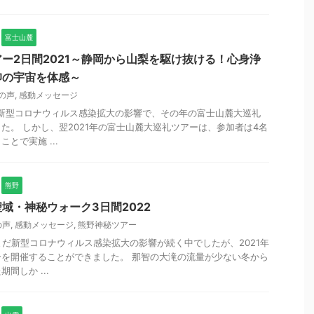
富士山麓
ー2日間2021～静岡から山梨を駆け抜ける！心身浄
仰の宇宙を体感～
の声
,
感動メッセージ
の新型コロナウィルス感染拡大の影響で、その年の富士山麓大巡礼
た。 しかし、翌2021年の富士山麓大巡礼ツアーは、参加者は4名
とで実施 ...
熊野
域・神秘ウォーク3日間2022
の声
,
感動メッセージ
,
熊野神秘ツアー
だまだ新型コロナウィルス感染拡大の影響が続く中でしたが、2021年
を開催することができました。 那智の大滝の流量が少ない冬から
間しか ...