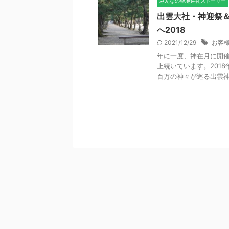
みんなの聖地巡礼ストーリー
出雲大社・神迎祭
へ2018
2021/12/29
お客
年に一度、神在月に開催
上続いています。201
百万の神々が巡る出雲神話