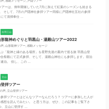
の声
,
感動メッセージ
,
戸隠ツアー
拝ツアーは、例年開催していた7月に加えて紅葉のシーズンも始まる
。 そして、7月の戸隠神社参拝ツアー同様に戸隠神社五社の参拝
て清掃奉仕 ...
出羽三山
形龍神めぐりと羽黒山・湯殿山ツアー2022
の声
,
山形龍神ツアー
,
感動メッセージ
ぶ「龍神と縁のある場所」を星野先達の案内で巡る旅 羽黒山登
神合祭殿にて正式参拝、そして、湯殿山神社にも参拝します。宿泊
泊。 但し、この ...
立山
山登拝ツアー
の声
,
立山登拝ツアー
参拝ツアーとはどんなツアーなんだろう？ ツアーに参加した人が
感想を読んでみたい。 と思う方は、ぜひ、この記事をご覧下さ
、立山に登拝す ...