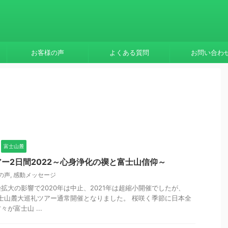
お客様の声
よくある質問
お問い合わ
富士山麓
ー2日間2022～心身浄化の禊と富士山信仰～
の声
,
感動メッセージ
拡大の影響で2020年は中止、2021年は超縮小開催でしたが、
富士山麓大巡礼ツアー通常開催となりました。 桜咲く季節に日本全
が富士山 ...