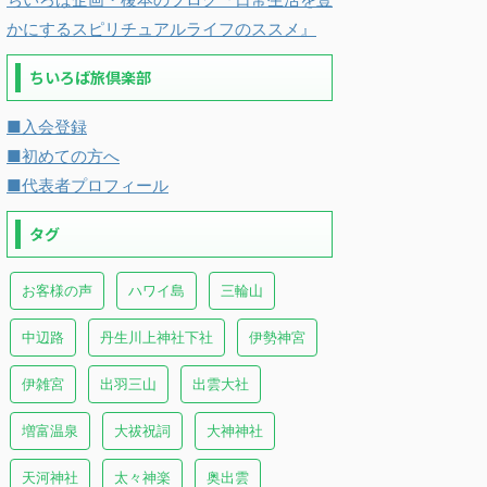
かにするスピリチュアルライフのススメ』
ちいろば旅倶楽部
■入会登録
■初めての方へ
■代表者プロフィール
タグ
お客様の声
ハワイ島
三輪山
中辺路
丹生川上神社下社
伊勢神宮
伊雑宮
出羽三山
出雲大社
増富温泉
大祓祝詞
大神神社
天河神社
太々神楽
奥出雲