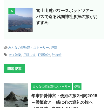
富士山麓パワースポットツアー
5
バスで巡る浅間神社参拝の旅がお
すすめ
-
みんなの聖地巡礼ストーリー
,
戸隠
-
太々神楽
,
戸隠古道
,
戸隠神社
,
辻旅館
関連記事
みんなの聖地巡礼ストーリー
伊勢
年末伊勢神宮・倭姫の旅2日間2015
～倭姫命と一緒に心の巡礼の旅へ