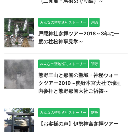
（二見浦・鳥羽めぐり編）～
みんなの聖地巡礼ストーリー
戸隠
戸隠神社参拝ツアー2018～3年に一
度の柱松神事見学～
みんなの聖地巡礼ストーリー
熊野
熊野三山と那智の聖域・神秘ウォー
クツアー2019～熊野本宮大社で瑞垣
内参拝と熊野那智大社ご祈祷～
みんなの聖地巡礼ストーリー
伊勢
【お客様の声】伊勢神宮参拝ツアー