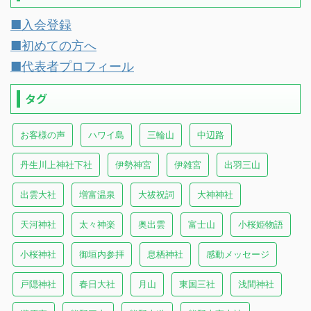
■入会登録
■初めての方へ
■代表者プロフィール
タグ
お客様の声
ハワイ島
三輪山
中辺路
丹生川上神社下社
伊勢神宮
伊雑宮
出羽三山
出雲大社
増富温泉
大祓祝詞
大神神社
天河神社
太々神楽
奥出雲
富士山
小桜姫物語
小桜神社
御垣内参拝
息栖神社
感動メッセージ
戸隠神社
春日大社
月山
東国三社
浅間神社