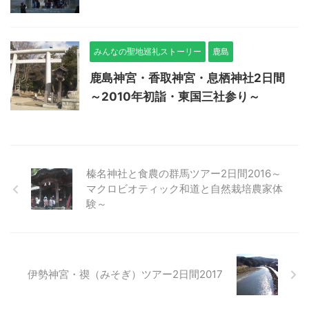
みんなの聖地巡礼ストーリー
鹿島
鹿島神宮・香取神宮・息栖神社2日間
～2010年初詣・東国三社参り～
榛名神社と食農の群馬ツアー2日間2016～
マクロビオティック和道と自然栽培農家体
験～
伊勢神宮・禊（みそぎ）ツアー2日間2017