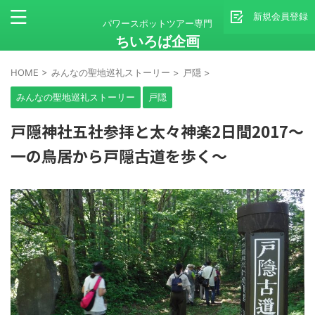
新規会員登録
パワースポットツアー専門
ちいろば企画
HOME
>
みんなの聖地巡礼ストーリー
>
戸隠
>
みんなの聖地巡礼ストーリー
戸隠
戸隠神社五社参拝と太々神楽2日間2017～
一の鳥居から戸隠古道を歩く～