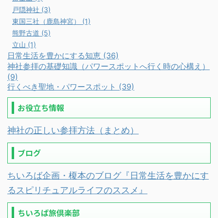
戸隠神社 (3)
東国三社（鹿島神宮） (1)
熊野古道 (5)
立山 (1)
日常生活を豊かにする知恵 (36)
神社参拝の基礎知識（パワースポットへ行く時の心構え）
(9)
行くべき聖地・パワースポット (39)
お役立ち情報
神社の正しい参拝方法（まとめ）
ブログ
ちいろば企画・榎本のブログ『日常生活を豊かにす
るスピリチュアルライフのススメ』
ちいろば旅倶楽部