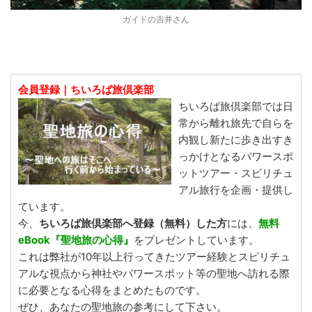
ガイドの吉井さん
会員登録｜ちいろば旅倶楽部
ちいろば旅倶楽部では日
常から離れ旅先で自らを
内観し新たに歩き出すき
っかけとなるパワースポ
ットツアー・スピリチュ
アル旅行を企画・提供し
ています。
今、
ちいろば旅倶楽部へ登録（無料）した方
には、
無料
eBook『聖地旅の心得』
をプレゼントしています。
これは弊社が10年以上行ってきたツアー経験とスピリチュ
アルな視点から神社やパワースポット等の聖地へ訪れる際
に必要となる心得をまとめたものです。
ぜひ、あなたの聖地旅の参考にして下さい。