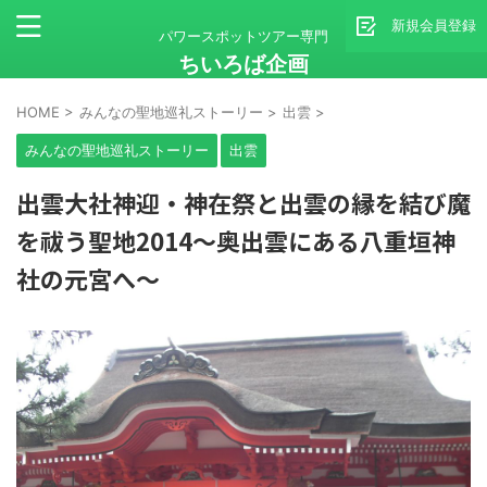
新規会員登録
パワースポットツアー専門
ちいろば企画
HOME
>
みんなの聖地巡礼ストーリー
>
出雲
>
みんなの聖地巡礼ストーリー
出雲
出雲大社神迎・神在祭と出雲の縁を結び魔
を祓う聖地2014～奥出雲にある八重垣神
社の元宮へ～