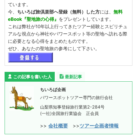
ています。
今、
ちいろば旅倶楽部へ登録（無料）した方
には、
無料
eBook『聖地旅の心得』
をプレゼントしています。
これは弊社が10年以上行ってきたツアー経験とスピリチュ
アルな視点から神社やパワースポット等の聖地へ訪れる際
に必要となる心得をまとめたものです。
ぜひ、あなたの聖地旅の参考にして下さい。
この記事を書いた人
最新記事
ちいろば企画
パワースポットツアー専門の旅行会社
山梨県知事登録旅行業第2-284号
(一社)全国旅行業協会 正会員
>>
会社概要
>>
ツアー企画者情報