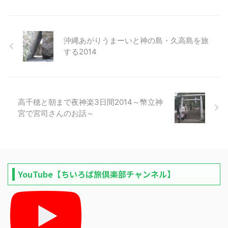
沖縄あがりうまーいと神の島・久高島を旅
する2014
高千穂と朝まで夜神楽3日間2014～幣立神
宮で宮司さんのお話～
YouTube【ちいろば旅倶楽部チャンネル】