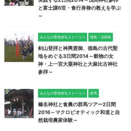
と富士講6世・食行身禄の教えを学ぶ
～
みんなの聖地巡礼ストーリー
徳島・淡路島
剣山登拝と神輿渡御、徳島の古代聖
地をめぐる3日間2014～穀物の女
神・上一宮大粟神社と大麻比古神社
参拝～
みんなの聖地巡礼ストーリー
群馬
榛名神社と食農の群馬ツアー2日間
2016～マクロビオティック和道と自
然栽培農家体験～