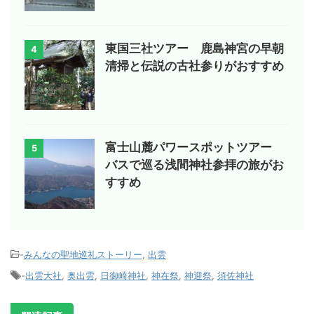
東国三社ツアー 鹿島神宮の早朝
4
清掃と伝説の古社参りがおすすめ
富士山麓パワースポットツアー
5
バスで巡る浅間神社参拝の旅がお
すすめ
-
みんなの聖地巡礼ストーリー
,
出雲
-
出雲大社
,
奥出雲
,
日御崎神社
,
神在祭
,
神迎祭
,
須佐神社