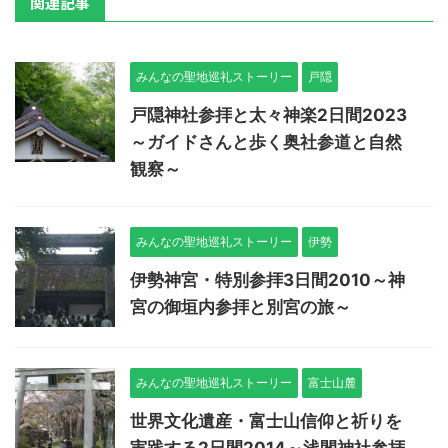
関連記事
みんなの聖地巡礼ストーリー
戸隠
戸隠神社参拝と太々神楽2日間2023
～ガイドさんと歩く奥社参道と自然
観察～
みんなの聖地巡礼ストーリー
伊勢
伊勢神宮・特別参拝3日間2010～神
宮の御垣内参拝と別宮の旅～
みんなの聖地巡礼ストーリー
富士山麓
世界文化遺産・富士山信仰と祈りを
実践する2日間2014～浅間神社参拝