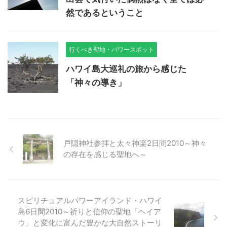
然であるということ
行くべき聖地・パワースポット
ハワイ島大巡礼の旅から感じた
「神々の導き」
戸隠神社参拝と太々神楽2日間2010～神々
の存在を感じる聖地へ～
スピリチュアルパワーアイランド・ハワイ
島6日間2010～祈りと信仰の聖地「ヘイア
ウ」と変化に富んだ豊かな大自然ストーリ