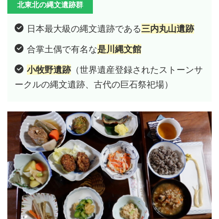
北東北の縄文遺跡群
日本最大級の縄文遺跡である
三内丸山遺跡
合掌土偶で有名な
是川縄文館
小牧野遺跡
（世界遺産登録されたストーンサ
ークルの縄文遺跡、古代の巨石祭祀場）