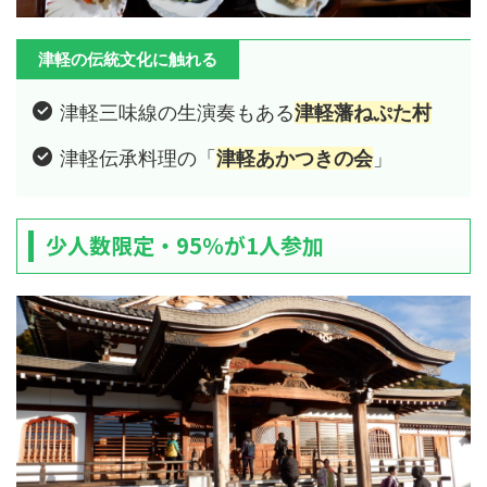
津軽の伝統文化に触れる
津軽三味線の生演奏もある
津軽藩ねぷた村
津軽伝承料理の「
津軽あかつきの会
」
少人数限定・95％が1人参加