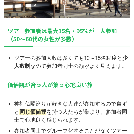
ツアー参加者は最大15名・95%が一人参加
（50～60代の女性が多数）
ツアーの参加人数は多くても10～15名程度と
少
人数制
なので参加者同士の顔がよく見えます。
価値観が合う人が集う心地良い旅
神社仏閣巡りが好きな人達が参加するので自ず
と
同じ価値観
を持つ人たちが集まり、参加者同
士で心地良く感じられます。
参加者同士でグループ化することがなくツアー