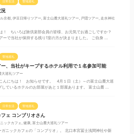
日常生活
聖地巡礼
状況
ル京都
,
伊豆日帰りツアー
,
富士山麓大巡礼ツアー
,
戸隠ツアー
,
走水神社
は！ ちいろば旅倶楽部会員の皆様、お元気でお過ごしですか？
ーで当社が保持する残り1室の方が決まりました。 ご自身 ...
聖地巡礼
アー、当社がキープするホテル利用で１名参加可能
麓大巡礼ツアー
こんにちは！ お知らせです。 4月１日（土）～の富士山麓大巡
しているホテルのお部屋があと１部屋あります。 富士山麓 ...
日常生活
聖地巡礼
フェ コンブリオさん
ニックカフェ
,
健康
,
富士山麓大巡礼ツアー
ガニックカフェの「コンブリオ」。 北口本宮冨士浅間神社や新