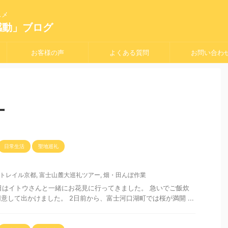
スメ
感動」ブログ
お客様の声
よくある質問
お問い合わ
ー
日常生活
聖地巡礼
トレイル京都
,
富士山麓大巡礼ツアー
,
畑・田んぼ作業
はイトウさんと一緒にお花見に行ってきました。 急いでご飯炊
意して出かけました。 2日前から、富士河口湖町では桜が満開 ...