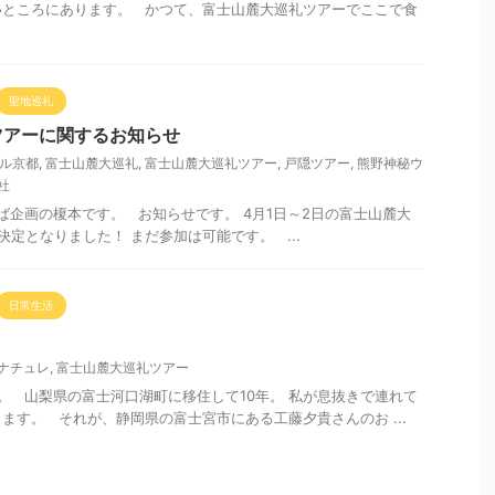
いところにあります。 かつて、富士山麓大巡礼ツアーでここで食
聖地巡礼
ツアーに関するお知らせ
ル京都
,
富士山麓大巡礼
,
富士山麓大巡礼ツアー
,
戸隠ツアー
,
熊野神秘ウ
社
企画の榎本です。 お知らせです。 4月1日～2日の富士山麓大
決定となりました！ まだ参加は可能です。 ...
日常生活
ナチュレ
,
富士山麓大巡礼ツアー
 山梨県の富士河口湖町に移住して10年。 私が息抜きで連れて
ます。 それが、静岡県の富士宮市にある工藤夕貴さんのお ...