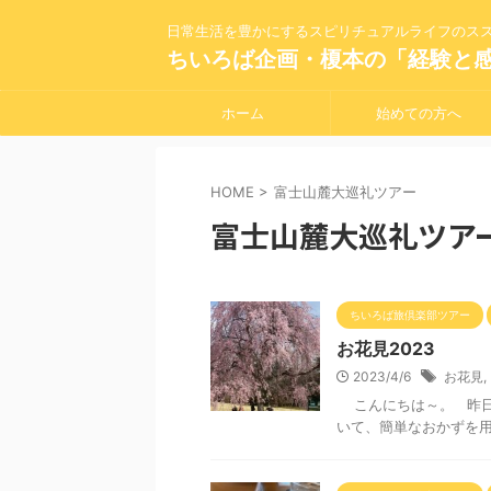
日常生活を豊かにするスピリチュアルライフのス
ちいろば企画・榎本の「経験と
ホーム
始めての方へ
HOME
>
富士山麓大巡礼ツアー
富士山麓大巡礼ツア
ちいろば旅倶楽部ツアー
お花見2023
2023/4/6
お花見
,
こんにちは～。 昨日
いて、簡単なおかずを用