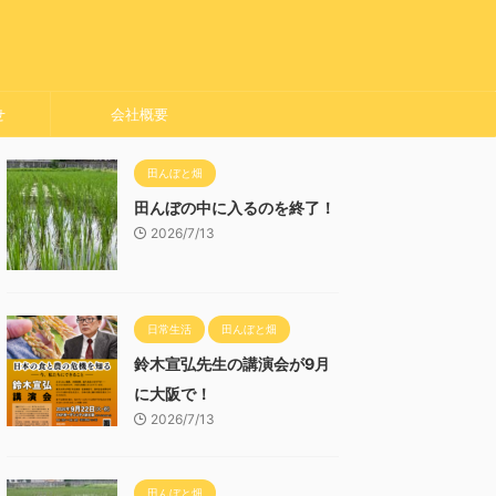
せ
会社概要
田んぼと畑
田んぼの中に入るのを終了！
2026/7/13
日常生活
田んぼと畑
鈴木宣弘先生の講演会が9月
に大阪で！
2026/7/13
田んぼと畑