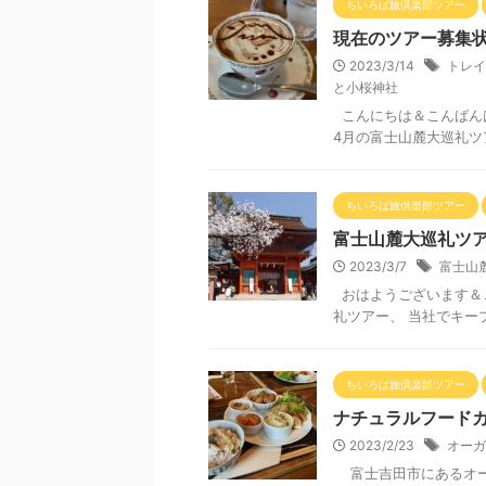
ちいろば旅倶楽部ツアー
現在のツアー募集
2023/3/14
トレイ
と小桜神社
こんにちは＆こんばん
4月の富士山麓大巡礼ツア
ちいろば旅倶楽部ツアー
富士山麓大巡礼ツ
2023/3/7
富士山
おはようございます＆
礼ツアー、 当社でキープ
ちいろば旅倶楽部ツアー
ナチュラルフードカ
2023/2/23
オーガ
富士吉田市にあるオー