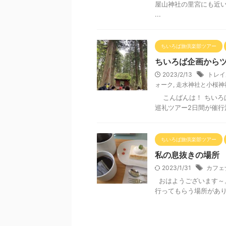
屋山神社の里宮にも近
...
ちいろば旅倶楽部ツアー
ちいろば企画から
2023/2/13
トレイ
ォーク
,
走水神社と小桜神
こんばんは！ ちいろば
巡礼ツアー2日間が催行
ちいろば旅倶楽部ツアー
私の息抜きの場所
2023/1/31
カフェ
おはようございます～。
行ってもらう場所があり