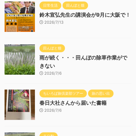
日常生活
田んぼと畑
鈴木宣弘先生の講演会が9月に大阪で！
2026/7/13
田んぼと畑
雨が続く・・・田んぼの除草作業がで
きない
2026/7/6
ちいろば旅倶楽部ツアー
旅の思い出
春日大社さんから届いた書籍
2026/7/6