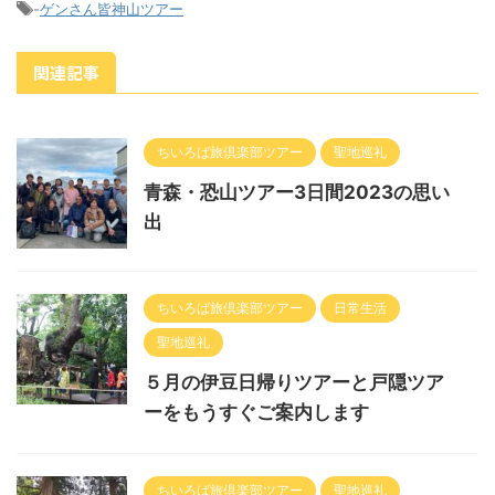
-
ゲンさん皆神山ツアー
関連記事
ちいろば旅倶楽部ツアー
聖地巡礼
青森・恐山ツアー3日間2023の思い
出
ちいろば旅倶楽部ツアー
日常生活
聖地巡礼
５月の伊豆日帰りツアーと戸隠ツア
ーをもうすぐご案内します
ちいろば旅倶楽部ツアー
聖地巡礼