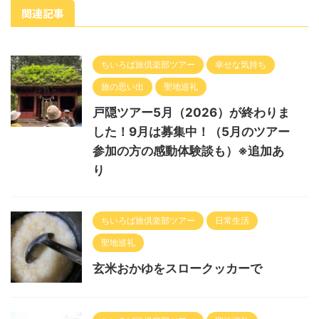
関連記事
ちいろば旅倶楽部ツアー
幸せな気持ち
旅の思い出
聖地巡礼
戸隠ツアー5月（2026）が終わりま
した！9月は募集中！（5月のツアー
参加の方の感動体験談も）※追加あ
り
ちいろば旅倶楽部ツアー
日常生活
聖地巡礼
玄米おかゆをスロークッカーで