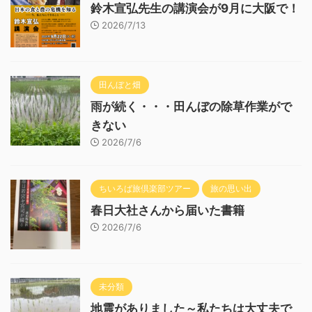
鈴木宣弘先生の講演会が9月に大阪で！
2026/7/13
田んぼと畑
雨が続く・・・田んぼの除草作業がで
きない
2026/7/6
ちいろば旅倶楽部ツアー
旅の思い出
春日大社さんから届いた書籍
2026/7/6
未分類
地震がありました～私たちは大丈夫で