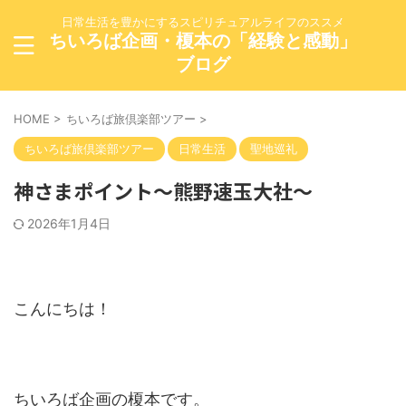
日常生活を豊かにするスピリチュアルライフのススメ
ちいろば企画・榎本の「経験と感動」
ブログ
HOME
>
ちいろば旅倶楽部ツアー
>
ちいろば旅倶楽部ツアー
日常生活
聖地巡礼
神さまポイント～熊野速玉大社～
2026年1月4日
こんにちは！
ちいろば企画の榎本です。