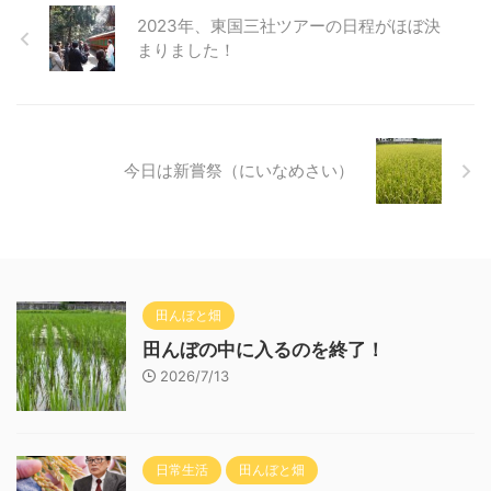
2023年、東国三社ツアーの日程がほぼ決
まりました！
今日は新嘗祭（にいなめさい）
田んぼと畑
田んぼの中に入るのを終了！
2026/7/13
日常生活
田んぼと畑