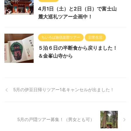
4月1日（土）と2日（日）で富士山
麓大巡礼ツアー企画中！
ちいろば旅倶楽部ツアー
日常生活
５泊６日の半断食から戻りました！
＆金峯山寺から
5月の伊豆日帰りツアー1名キャンセルが出ました！
5月の戸隠ツアー募集！（男女とも可）