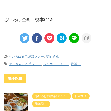
ちいろば企画 榎本(^^♪
-
ちいろば旅倶楽部ツアー
,
聖地巡礼
-
ゲンさん八ヶ岳ツアー
,
八ヶ岳リトリート
,
皆神山
関連記事
ちいろば旅倶楽部ツアー
日常生活
聖地巡礼