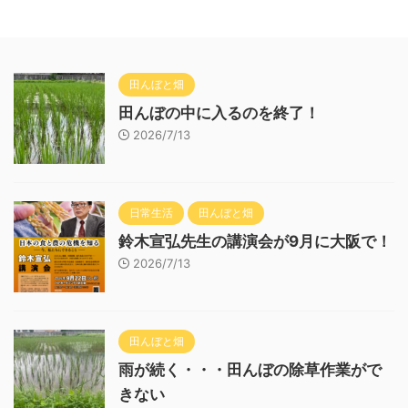
田んぼと畑
田んぼの中に入るのを終了！
2026/7/13
日常生活
田んぼと畑
鈴木宣弘先生の講演会が9月に大阪で！
2026/7/13
田んぼと畑
雨が続く・・・田んぼの除草作業がで
きない