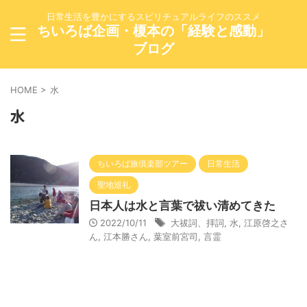
日常生活を豊かにするスピリチュアルライフのススメ
ちいろば企画・榎本の「経験と感動」
ブログ
HOME
>
水
水
ちいろば旅倶楽部ツアー
日常生活
聖地巡礼
日本人は水と言葉で祓い清めてきた
2022/10/11
大祓詞、拝詞
,
水
,
江原啓之さ
ん
,
江本勝さん
,
葉室前宮司
,
言霊