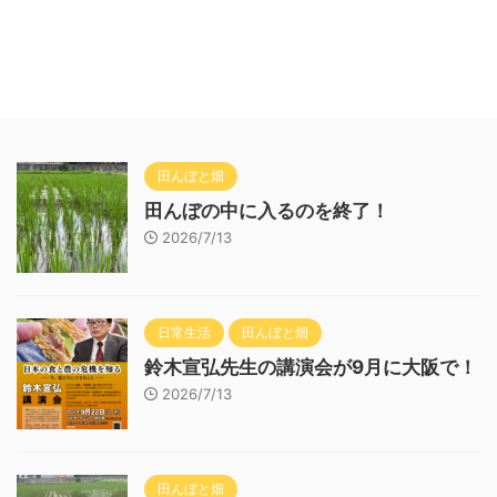
田んぼと畑
田んぼの中に入るのを終了！
2026/7/13
日常生活
田んぼと畑
鈴木宣弘先生の講演会が9月に大阪で！
2026/7/13
田んぼと畑