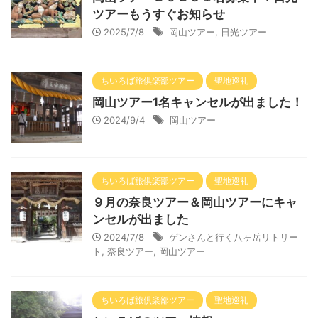
ツアーもうすぐお知らせ
2025/7/8
岡山ツアー
,
日光ツアー
ちいろば旅倶楽部ツアー
聖地巡礼
岡山ツアー1名キャンセルが出ました！
2024/9/4
岡山ツアー
ちいろば旅倶楽部ツアー
聖地巡礼
９月の奈良ツアー＆岡山ツアーにキャ
ンセルが出ました
2024/7/8
ゲンさんと行く八ヶ岳リトリー
ト
,
奈良ツアー
,
岡山ツアー
ちいろば旅倶楽部ツアー
聖地巡礼