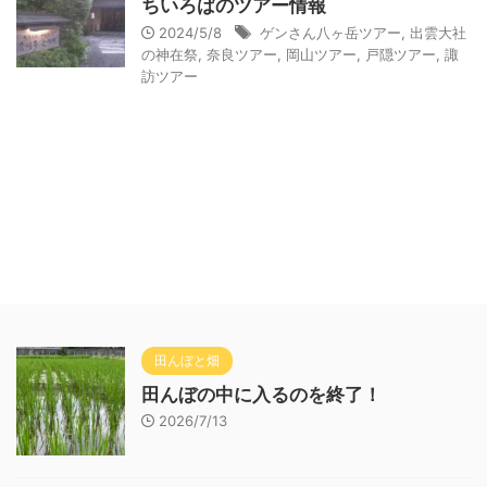
ちいろばのツアー情報
2024/5/8
ゲンさん八ヶ岳ツアー
,
出雲大社
の神在祭
,
奈良ツアー
,
岡山ツアー
,
戸隠ツアー
,
諏
訪ツアー
田んぼと畑
田んぼの中に入るのを終了！
2026/7/13