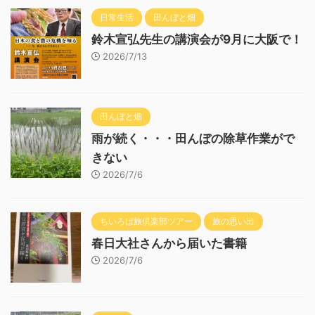
日常生活
田んぼと畑
鈴木宣弘先生の講演会が9月に大阪で！
2026/7/13
田んぼと畑
雨が続く・・・田んぼの除草作業がで
きない
2026/7/6
ちいろば旅倶楽部ツアー
旅の思い出
春日大社さんから届いた書籍
2026/7/6