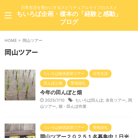
日常生活を豊かにするスピリチュアルライフのススメ
ちいろば企画・榎本の「経験と感動」
ブログ
HOME
>
岡山ツアー
岡山ツアー
ちいろば旅倶楽部ツアー
日常生活
田んぼと畑
聖地巡礼
今年の田んぼと畑
2025/7/10
ちいろば田んぼ
,
奈良ツアー
,
岡
山ツアー
,
畑・田んぼ作業
ちいろば旅倶楽部ツアー
聖地巡礼
岡山ツアー２０２５１名募集中！日光