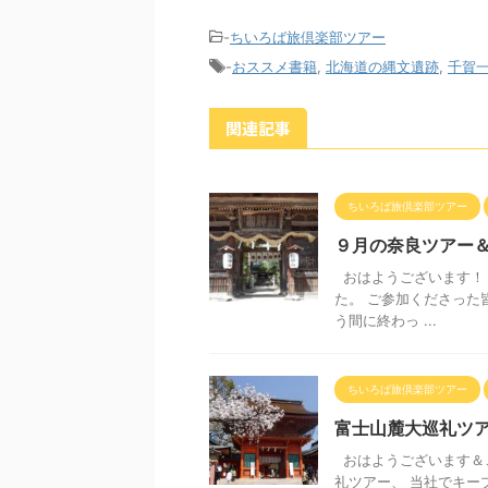
-
ちいろば旅倶楽部ツアー
-
おススメ書籍
,
北海道の縄文遺跡
,
千賀
関連記事
ちいろば旅倶楽部ツアー
９月の奈良ツアー
おはようございます！
た。 ご参加くださった
う間に終わっ ...
ちいろば旅倶楽部ツアー
富士山麓大巡礼ツ
おはようございます＆
礼ツアー、 当社でキープ