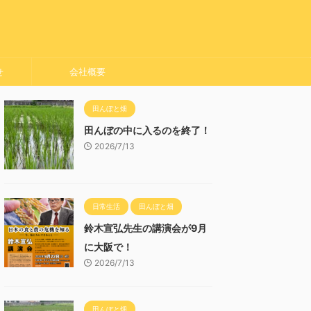
せ
会社概要
田んぼと畑
田んぼの中に入るのを終了！
2026/7/13
日常生活
田んぼと畑
鈴木宣弘先生の講演会が9月
に大阪で！
2026/7/13
田んぼと畑