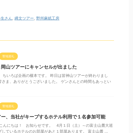
一生さん
,
縄文ツアー
,
野州麻紙工房
聖地巡礼
＆岡山ツアーにキャンセルが出ました
 ちいろば企画の榎本です。 昨日は皆神山ツアーが終わりまし
皆さま、ありがとうございました。 ゲンさんとの時間もあっとい
聖地巡礼
アー、当社がキープするホテル利用で１名参加可能
こんにちは！ お知らせです。 4月１日（土）～の富士山麓大巡
しているホテルのお部屋があと１部屋あります。 富士山麓 ...