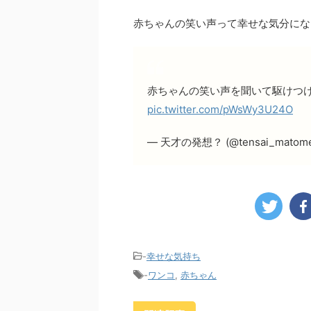
赤ちゃんの笑い声って幸せな気分にな
赤ちゃんの笑い声を聞いて駆けつ
pic.twitter.com/pWsWy3U24O
— 天才の発想？ (@tensai_matom
-
幸せな気持ち
-
ワンコ
,
赤ちゃん