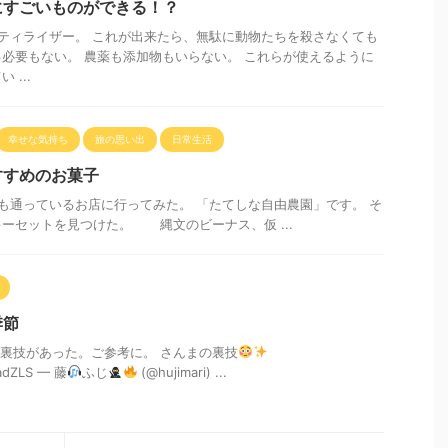
にすごいものができる！？
ティライザー。 これが出来たら、無駄に動物たちを殺さなくても
必要もない。 農薬も添加物もいらない。 これらが使えるように
...
幸せな気持ち
旅の思い出
日常生活
すすめのお菓子
通っているお店に行ってみた。 「たてしな自由農園」です。 そ
ーセットを見つけた。 縄文のビーナス、仮 ...
季節
技があった。ご参考に。 さんまの裏技
kadZLS — 藤
ふじ
(@hujimari) ...