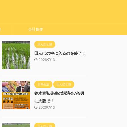
せ
会社概要
田んぼと畑
田んぼの中に入るのを終了！
2026/7/13
日常生活
田んぼと畑
鈴木宣弘先生の講演会が9月
に大阪で！
2026/7/13
田んぼと畑