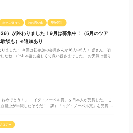
幸せな気持ち
旅の思い出
聖地巡礼
026）が終わりました！9月は募集中！（5月のツア
体験談も）※追加あり
りました！ 今回は初参加の会員さんが16人中5人！ 皆さん、初
したね！(^^♪ 本当に楽しくて良い皆さまでした。 お天気は曇り
おめでとう！」 「イグ・ノーベル賞」を日本人が受賞した。 こ
血昆虫が半減したそうだ！ 訳）「イグ・ノーベル賞」を受賞 ...
ノロジー