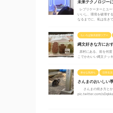
未来テクノロジー
レプリケーターとユー
いいし、環境を破壊する
なるまでに、私は生きてい 
ちいろば旅倶楽部ツアー
縄文好きな方にお
原村にある、前を何度も
こでかわいい縄文クッキ
幸せな気持ち
日常生活
さんまのおいしい
さんまの焼き方とか裏
pic.twitter.com/sDqk