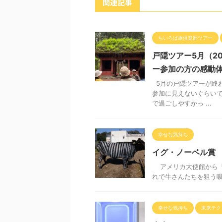
関連記事
ちいろば旅倶楽部ツアー
戸隠ツアー5月（2
ー参加の方の感動
5月の戸隠ツアーが終わ
参加に見えないぐらいで
で過ごしやすかっ ...
幸せな気持ち
イグ・ノーベル賞
アメリカ大使館から「
れで牛さんたちを狙う吸
幸せな気持ち
未来テク