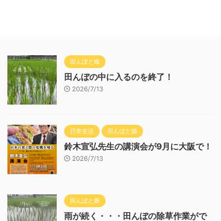
田んぼと畑
田んぼの中に入るのを終了！
2026/7/13
日常生活
田んぼと畑
鈴木宣弘先生の講演会が9月に大阪で！
2026/7/13
田んぼと畑
雨が続く・・・田んぼの除草作業がで